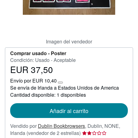
CERRAR
Imagen del vendedor
Comprar usado -
Poster
Condición: Usado - Aceptable
EUR 37,50
Precio
EUR
Envío por EUR 10,40
37,50
Más
Se envía de Irlanda a Estados Unidos de America
información
Cantidad disponible: 1 disponibles
sobre
las
tarifas
de
Añadir al carrito
envío
Vendido por
Dublin Bookbrowsers
,
Dublin, NONE,
Calificación
Irlanda
(vendedor de 2 estrellas)