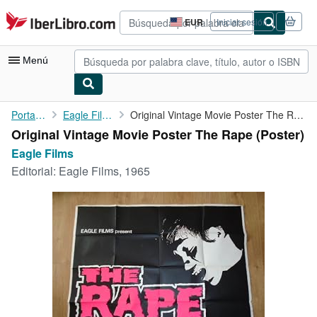
Pasar al contenido principal
IberLibro.com
EUR
Iniciar sesión
Preferencias
de
compra
Menú
del
sitio.
Mi cuenta
Portada
Eagle Films
Original Vintage Movie Poster The Rape
Original Vintage Movie Poster The Rape (Poster)
Consultar mis pedidos
Eagle Films
Búsqueda avanzada
Editorial:
Eagle Films, 1965
Colecciones
Libros antiguos
Arte y coleccionismo
Vendedores
Comenzar a vender
Ayuda