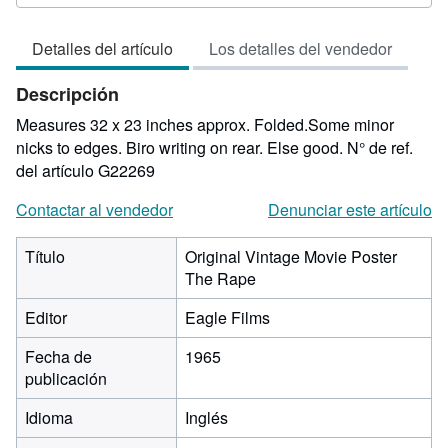
del
vendedor:
Detalles del artículo
Los detalles del vendedor
2
de
Descripción
5
estrellas
Measures 32 x 23 inches approx. Folded.Some minor
nicks to edges. Biro writing on rear. Else good.
N° de ref.
del artículo G22269
Contactar al vendedor
Denunciar este artículo
Título
Original Vintage Movie Poster
The Rape
Editor
Eagle Films
Fecha de
1965
publicación
Idioma
Inglés