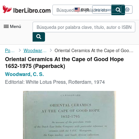
Pasar al contenido principal
IberLibro.com
EUR
Iniciar sesión
Preferencias
de
compra
Menú
del
sitio.
Mi cuenta
Portada
Woodward, C. S.
Oriental Ceramics At the Cape of Good Hope 1652-1975
Oriental Ceramics At the Cape of Good Hope
Consultar mis pedidos
1652-1975 (Paperback)
Búsqueda avanzada
Woodward, C. S.
Editorial:
White Lotus Press, Rotterdam, 1974
Colecciones
Libros antiguos
Arte y coleccionismo
Vendedores
Comenzar a vender
Ayuda