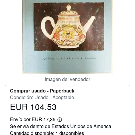
CERRAR
Imagen del vendedor
Comprar usado -
Paperback
Condición: Usado - Aceptable
EUR 104,53
Precio
EUR
Envío por EUR 17,35
104,53
Más
Se envía dentro de Estados Unidos de America
información
sobre
Cantidad disponible: 1 disponibles