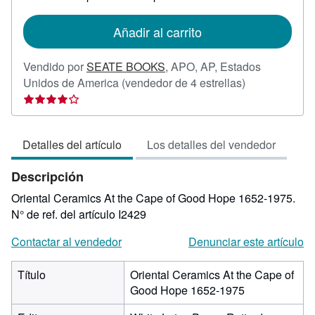
las
tarifas
de
Añadir al carrito
envío
Vendido por
SEATE BOOKS
,
APO, AP, Estados
Calificación
Unidos de America
(vendedor de 4 estrellas)
del
vendedor:
4
Detalles del artículo
Los detalles del vendedor
de
5
Descripción
estrellas
Oriental Ceramics At the Cape of Good Hope 1652-1975.
N° de ref. del artículo I2429
Contactar al vendedor
Denunciar este artículo
Título
Oriental Ceramics At the Cape of
Good Hope 1652-1975