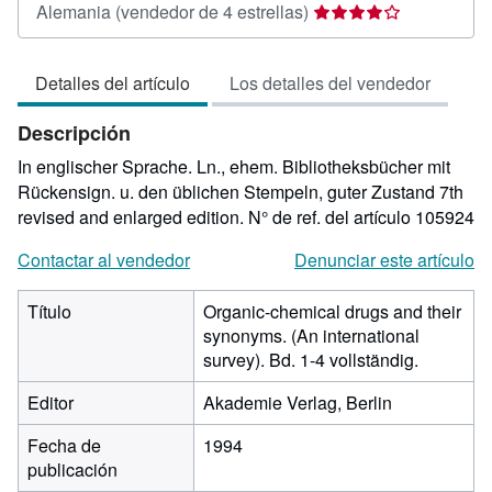
Calificación
Alemania
(vendedor de 4 estrellas)
del
vendedor:
Detalles del artículo
Los detalles del vendedor
4
de
Descripción
5
estrellas
In englischer Sprache. Ln., ehem. Bibliotheksbücher mit
Rückensign. u. den üblichen Stempeln, guter Zustand 7th
revised and enlarged edition.
N° de ref. del artículo 105924
Contactar al vendedor
Denunciar este artículo
Título
Organic-chemical drugs and their
synonyms. (An international
survey). Bd. 1-4 vollständig.
Editor
Akademie Verlag, Berlin
Fecha de
1994
publicación