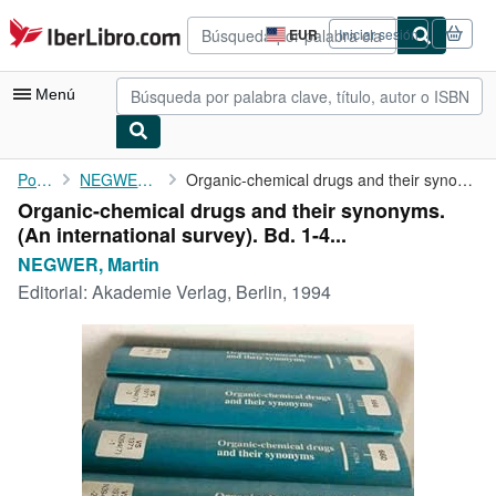
Pasar al contenido principal
IberLibro.com
EUR
Iniciar sesión
Preferencias
de
compra
Menú
del
sitio.
Mi cuenta
Portada
NEGWER, Martin
Organic-chemical drugs and their synonyms. (An international ...
Organic-chemical drugs and their synonyms.
Consultar mis pedidos
(An international survey). Bd. 1-4...
Búsqueda avanzada
NEGWER, Martin
Editorial:
Akademie Verlag, Berlin, 1994
Colecciones
Libros antiguos
Arte y coleccionismo
Vendedores
Comenzar a vender
Ayuda