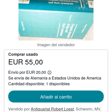
CERRAR
Imagen del vendedor
Comprar usado
EUR 55,00
Precio
EUR
Envío por EUR 20,00
55,00
Más
Se envía de Alemania a Estados Unidos de America
información
sobre
Cantidad disponible: 1 disponibles
las
tarifas
de
Añadir al carrito
envío
Vendido por
Antiquariat Robert Loest
,
Schwerin, MV,