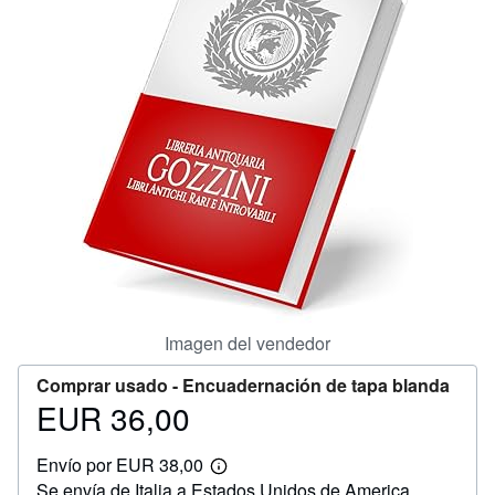
CERRAR
Imagen del vendedor
Comprar usado -
Encuadernación de tapa blanda
EUR 36,00
Precio
EUR
Envío por EUR 38,00
36,00
Más
Se envía de Italia a Estados Unidos de America
información