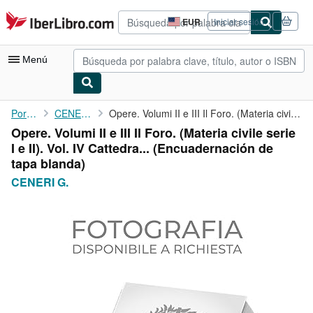
Pasar al contenido principal
IberLibro.com
EUR
Iniciar sesión
Preferencias
de
compra
Menú
del
sitio.
Mi cuenta
Portada
CENERI G.
Opere. Volumi II e III Il Foro. (Materia civile serie I e II). ...
Opere. Volumi II e III Il Foro. (Materia civile serie
Consultar mis pedidos
I e II). Vol. IV Cattedra... (Encuadernación de
Búsqueda avanzada
tapa blanda)
CENERI G.
Colecciones
Libros antiguos
Arte y coleccionismo
Vendedores
Comenzar a vender
Ayuda