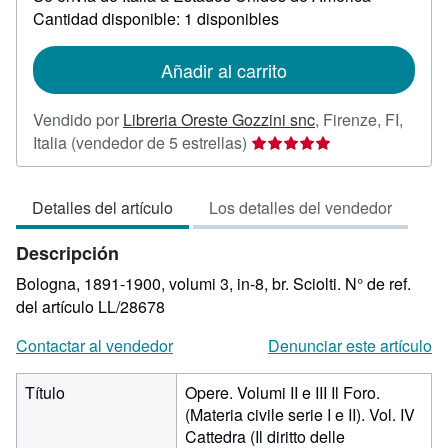
sobre
Cantidad disponible: 1 disponibles
las
tarifas
de
Añadir al carrito
envío
Vendido por
Libreria Oreste Gozzini snc
,
Firenze, FI,
Calificación
Italia
(vendedor de 5 estrellas)
del
vendedor:
Detalles del artículo
Los detalles del vendedor
5
de
Descripción
5
estrellas
Bologna, 1891-1900, volumi 3, in-8, br. Sciolti.
N° de ref.
del artículo LL/28678
Contactar al vendedor
Denunciar este artículo
Título
Opere. Volumi II e III Il Foro.
(Materia civile serie I e II). Vol. IV
Cattedra (Il diritto delle