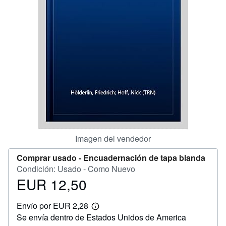
CERRAR
Imagen del vendedor
Comprar usado -
Encuadernación de tapa blanda
Condición: Usado - Como Nuevo
EUR 12,50
Precio
EUR
Envío por EUR 2,28
12,50
Más
Se envía dentro de Estados Unidos de America
información
sobre