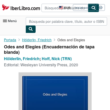
Pasar al contenido principal
IberLibro.com
EUR
Iniciar sesión
Preferencias
de
compra
Menú
del
sitio.
Mi cuenta
Portada
Hölderlin, Friedrich
Odes and Elegies
Odes and Elegies (Encuadernación de tapa
Consultar mis pedidos
blanda)
Búsqueda avanzada
Hölderlin, Friedrich
;
Hoff, Nick (TRN)
Editorial:
Wesleyan University Press, 2020
Colecciones
Libros antiguos
Arte y coleccionismo
Vendedores
Comenzar a vender
Ayuda