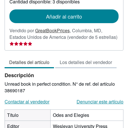
Cantidad disponible: 3 disponibles
las
tarifas
de
Añadir al carrito
envío
Vendido por
GreatBookPrices
,
Columbia, MD,
Calif
Estados Unidos de America
(vendedor de 5 estrellas)
del
vend
5
Detalles del artículo
Los detalles del vendedor
de
5
Descripción
estre
Unread book in perfect condition.
N° de ref. del artículo
38690187
Contactar al vendedor
Denunciar este artículo
Título
Odes and Elegies
Editor
Wesleyan University Press