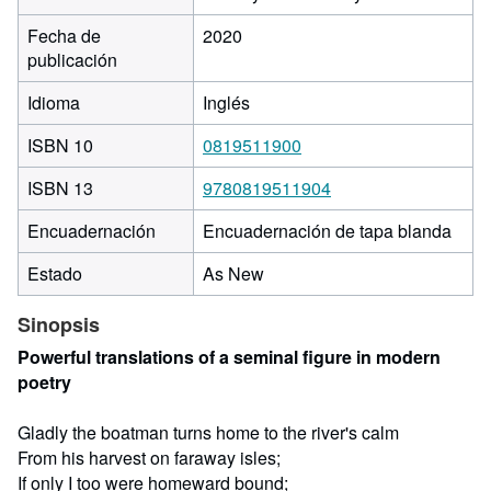
Fecha de
2020
publicación
Idioma
Inglés
ISBN 10
0819511900
ISBN 13
9780819511904
Encuadernación
Encuadernación de tapa blanda
Estado
As New
Sinopsis
Powerful translations of a seminal figure in modern
poetry
Gladly the boatman turns home to the river's calm
From his harvest on faraway isles;
If only I too were homeward bound;