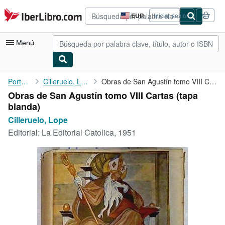
Pasar al contenido principal
IberLibro.com
EUR
Iniciar sesión
Preferencias
de
compra
Menú
del
sitio.
Mi cuenta
Portada
Cilleruelo, Lope
Obras de San Agustín tomo VIII Cartas
Obras de San Agustín tomo VIII Cartas (tapa
Consultar mis pedidos
blanda)
Búsqueda avanzada
Cilleruelo, Lope
Editorial:
La Editorial Catolica, 1951
Colecciones
Libros antiguos
Arte y coleccionismo
Vendedores
Comenzar a vender
Ayuda