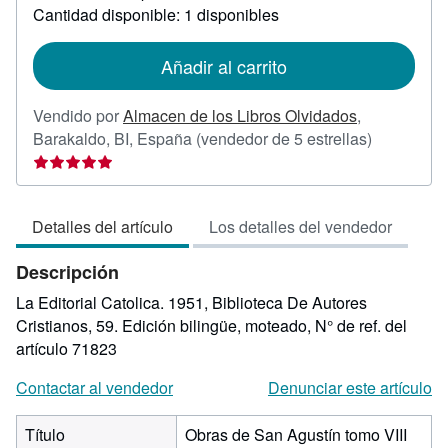
sobre
Cantidad disponible: 1 disponibles
las
tarifas
de
Añadir al carrito
envío
Vendido por
Almacen de los Libros Olvidados
,
Calificació
Barakaldo, BI, España
(vendedor de 5 estrellas)
del
vendedor:
5
Detalles del artículo
Los detalles del vendedor
de
5
Descripción
estrellas
La Editorial Catolica. 1951, Biblioteca De Autores
Cristianos, 59. Edición bilingüe, moteado,
N° de ref. del
artículo 71823
Contactar al vendedor
Denunciar este artículo
Título
Obras de San Agustín tomo VIII