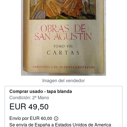
CERRAR
Imagen del vendedor
Comprar usado -
tapa blanda
Condición: 2ª Mano
EUR 49,50
Precio
EUR
Envío por EUR 60,00
49,50
Más
Se envía de España a Estados Unidos de America
información