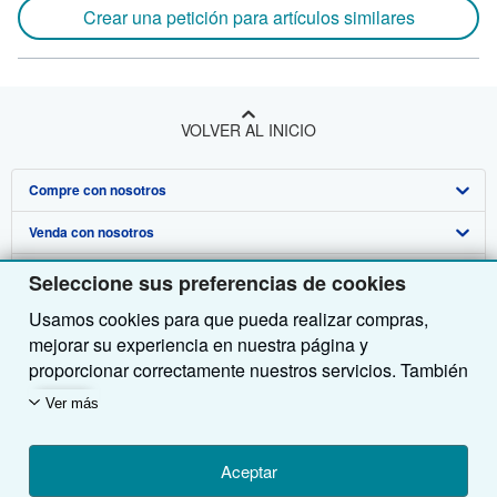
Crear una petición para artículos similares
VOLVER AL INICIO
Compre con nosotros
Venda con nosotros
Búsqueda avanzada
Sobre nosotros
Colecciones
Comenzar a vender
Seleccione sus preferencias de cookies
Usamos cookies para que pueda realizar compras,
Obtener Ayuda
Mi cuenta
Únase a nuestro programa de afiliados
Sobre IberLibro
mejorar su experiencia en nuestra página y
Otras compañías de AbeBooks
Mis pedidos
Recomiende un vendedor
Medios
Preguntas frecuentes y guías
proporcionar correctamente nuestros servicios. También
utilizamos cookies para comprender el modo en que los
Siga a IberLibro
Ver carrito
Empleo
Atención al Cliente
AbeBooks.com
Ver más
clientes utilizan nuestros servicios (por ejemplo,
midiendo las visitas al sitio) y así poder realizar
Política de Privacidad
AbeBooks.co.uk
mejoras. Si está de acuerdo, también utilizaremos
Aceptar
Preferencias de cookies
AbeBooks.de