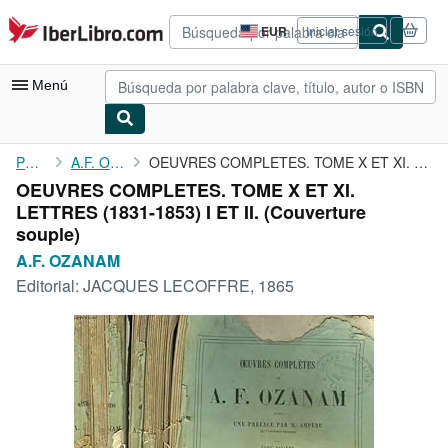
Pasar al contenido principal
IberLibro.com
EUR
Iniciar sesión
Preferencias
de
compra
Menú
del
sitio.
Mi cuenta
Portada
A.F. OZANAM
OEUVRES COMPLETES. TOME X ET XI. LETTRES (1831-1853) I ET II.
OEUVRES COMPLETES. TOME X ET XI.
Consultar mis pedidos
LETTRES (1831-1853) I ET II. (Couverture
Búsqueda avanzada
souple)
A.F. OZANAM
Colecciones
Editorial:
JACQUES LECOFFRE, 1865
Libros antiguos
Arte y coleccionismo
Vendedores
Comenzar a vender
Ayuda