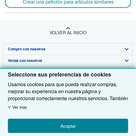
Crear una petición para artículos similares
VOLVER AL INICIO
Compre con nosotros
Venda con nosotros
Búsqueda avanzada
Sobre nosotros
Colecciones
Comenzar a vender
Seleccione sus preferencias de cookies
Usamos cookies para que pueda realizar compras,
Obtener Ayuda
Mi cuenta
Únase a nuestro programa de afiliados
Sobre IberLibro
mejorar su experiencia en nuestra página y
Otras compañías de AbeBooks
Mis pedidos
Recomiende un vendedor
Medios
Preguntas frecuentes y guías
proporcionar correctamente nuestros servicios. También
utilizamos cookies para comprender el modo en que los
Siga a IberLibro
Ver carrito
Empleo
Atención al Cliente
AbeBooks.com
Ver más
clientes utilizan nuestros servicios (por ejemplo,
midiendo las visitas al sitio) y así poder realizar
Política de Privacidad
AbeBooks.co.uk
mejoras. Si está de acuerdo, también utilizaremos
Aceptar
Preferencias de cookies
AbeBooks.de
cookies de terceros para mostrar contenido relevante