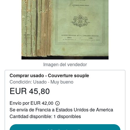
CERRAR
Imagen del vendedor
Comprar usado -
Couverture souple
Condición: Usado - Muy bueno
EUR 45,80
Precio
EUR
Envío por EUR 42,00
45,80
Más
Se envía de Francia a Estados Unidos de America
información
sobre
Cantidad disponible: 1 disponibles
las
tarifas
de