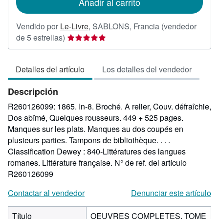
Añadir al carrito
envío
Vendido por
Le-Livre
,
SABLONS, Francia
(vendedor
Calificación
de 5 estrellas)
del
vendedor:
Detalles del artículo
Los detalles del vendedor
5
de
Descripción
5
estrellas
R260126099: 1865. In-8. Broché. A relier, Couv. défraîchie,
Dos abîmé, Quelques rousseurs. 449 + 525 pages.
Manques sur les plats. Manques au dos coupés en
plusieurs parties. Tampons de bibliothèque. . . .
Classification Dewey : 840-Littératures des langues
romanes. Littérature française.
N° de ref. del artículo
R260126099
Contactar al vendedor
Denunciar este artículo
Título
OEUVRES COMPLETES. TOME