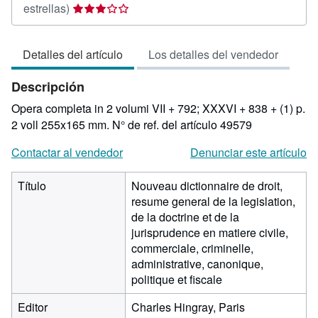
Calificación
estrellas)
del
vendedor:
Detalles del artículo
Los detalles del vendedor
3
de
Descripción
5
estrellas
Opera completa in 2 volumi VII + 792; XXXVI + 838 + (1) p.
2 voll 255x165 mm.
N° de ref. del artículo 49579
Contactar al vendedor
Denunciar este artículo
Título
Nouveau dictionnaire de droit,
resume general de la legislation,
de la doctrine et de la
jurisprudence en matiere civile,
commerciale, criminelle,
administrative, canonique,
politique et fiscale
Editor
Charles Hingray, Paris