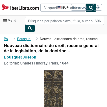
Pasar al contenido principal
IberLibro.com
EUR
Iniciar sesión
Preferencias
de
compra
Menú
del
sitio.
Mi cuenta
Portada
Bousquet Joseph
Nouveau dictionnaire de droit, resume general de la legislation,...
Nouveau dictionnaire de droit, resume general
Consultar mis pedidos
de la legislation, de la doctrine...
Búsqueda avanzada
Bousquet Joseph
Editorial:
Charles Hingray, Paris, 1844
Colecciones
Libros antiguos
Arte y coleccionismo
Vendedores
Comenzar a vender
Ayuda