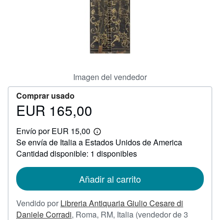
CERRAR
Imagen del vendedor
Comprar usado
EUR 165,00
Precio
EUR
Envío por EUR 15,00
165,00
Más
Se envía de Italia a Estados Unidos de America
información
sobre
Cantidad disponible: 1 disponibles
las
tarifas
de
Añadir al carrito
envío
Vendido por
Libreria Antiquaria Giulio Cesare di
Daniele Corradi
,
Roma, RM, Italia
(vendedor de 3