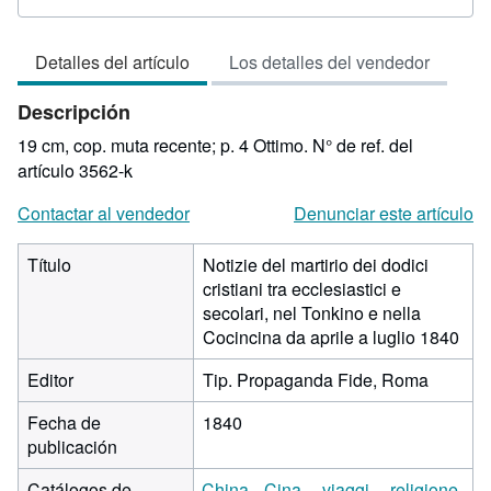
vendedor:
4
Detalles del artículo
Los detalles del vendedor
de
5
Descripción
estrellas
19 cm, cop. muta recente; p. 4 Ottimo.
N° de ref. del
artículo 3562-k
Contactar al vendedor
Denunciar este artículo
Título
Notizie del martirio dei dodici
cristiani tra ecclesiastici e
secolari, nel Tonkino e nella
Cocincina da aprile a luglio 1840
Editor
Tip. Propaganda Fide, Roma
Fecha de
1840
publicación
Catálogos de
China
Cina
viaggi
religione