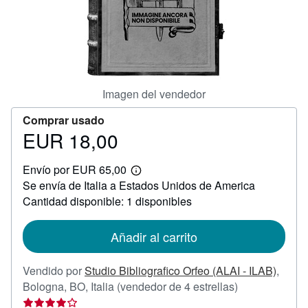
CERRAR
Imagen del vendedor
Comprar usado
EUR 18,00
Precio
EUR
Envío por EUR 65,00
18,00
Más
Se envía de Italia a Estados Unidos de America
información
sobre
Cantidad disponible: 1 disponibles
las
tarifas
de
Añadir al carrito
envío
Vendido por
Studio Bibliografico Orfeo (ALAI - ILAB)
,
Calificación
Bologna, BO, Italia
(vendedor de 4 estrellas)
del