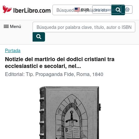
Pasar al contenido principal
IberLibro.com
EUR
Iniciar sesión
Preferencias
de
compra
Menú
del
sitio.
Mi cuenta
Portada
Notizie del martirio dei dodici cristiani tra
Consultar mis pedidos
ecclesiastici e secolari, nel...
Búsqueda avanzada
Editorial:
Tip. Propaganda Fide, Roma, 1840
Colecciones
Libros antiguos
Arte y coleccionismo
Vendedores
Comenzar a vender
Ayuda