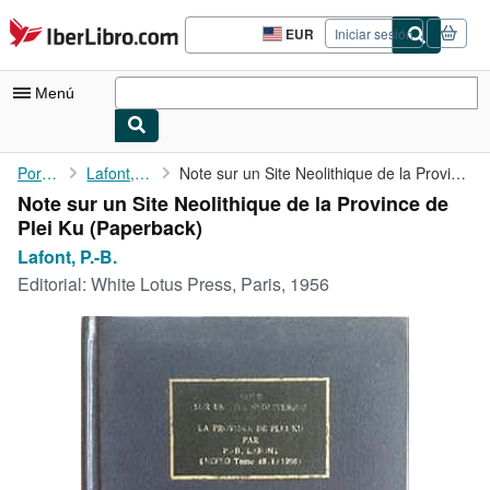
Pasar al contenido principal
IberLibro.com
EUR
Iniciar sesión
Preferencias
de
compra
Menú
del
sitio.
Mi cuenta
Portada
Lafont, P.-B.
Note sur un Site Neolithique de la Province de Plei Ku
Note sur un Site Neolithique de la Province de
Consultar mis pedidos
Plei Ku (Paperback)
Búsqueda avanzada
Lafont, P.-B.
Editorial:
White Lotus Press, Paris, 1956
Colecciones
Libros antiguos
Arte y coleccionismo
Vendedores
Comenzar a vender
Ayuda