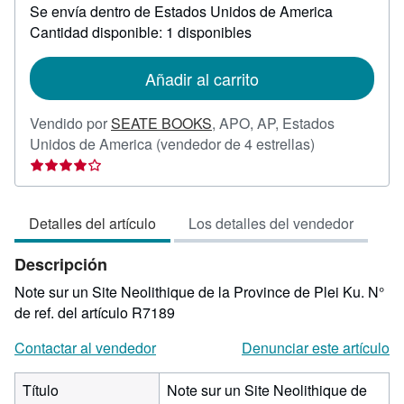
Se envía dentro de Estados Unidos de America
información
sobre
Cantidad disponible: 1 disponibles
las
tarifas
de
Añadir al carrito
envío
Vendido por
SEATE BOOKS
,
APO, AP, Estados
Calificación
Unidos de America
(vendedor de 4 estrellas)
del
vendedor:
4
Detalles del artículo
Los detalles del vendedor
de
5
Descripción
estrellas
Note sur un Site Neolithique de la Province de Plei Ku.
N°
de ref. del artículo R7189
Contactar al vendedor
Denunciar este artículo
Título
Note sur un Site Neolithique de