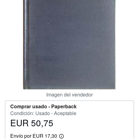
CERRAR
Imagen del vendedor
Comprar usado -
Paperback
Condición: Usado - Aceptable
EUR 50,75
Precio
EUR
Envío por EUR 17,30
50,75
Más