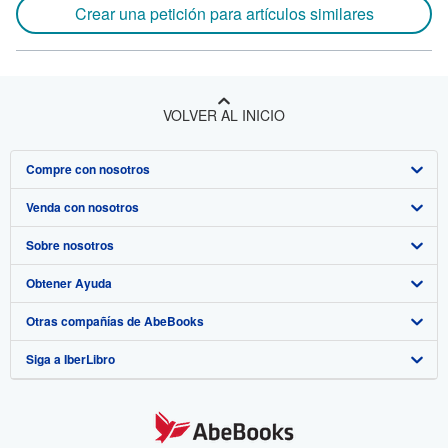
Crear una petición para artículos similares
VOLVER AL INICIO
Compre con nosotros
Venda con nosotros
Búsqueda avanzada
Sobre nosotros
Colecciones
Comenzar a vender
Obtener Ayuda
Mi cuenta
Únase a nuestro programa de afiliados
Sobre IberLibro
Otras compañías de AbeBooks
Mis pedidos
Recomiende un vendedor
Medios
Preguntas frecuentes y guías
Siga a IberLibro
Ver carrito
Empleo
Atención al Cliente
AbeBooks.com
Política de Privacidad
AbeBooks.co.uk
Preferencias de cookies
AbeBooks.de