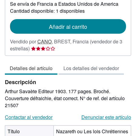
Se envía de Francia a Estados Unidos de America
información
sobre
Cantidad disponible: 1 disponibles
las
tarifas
de
Añadir al carrito
envío
Vendido por
CANO
,
BREST, Francia
(vendedor de 3
Calificación
estrellas)
del
vendedor:
Detalles del artículo
Los detalles del vendedor
3
de
Descripción
5
estrellas
Arthur Savaète Editeur 1903. 177 pages. Broché.
Couverture défraichie, état correct.
N° de ref. del artículo
21507
Contactar al vendedor
Denunciar este artículo
Título
Nazareth ou Les lois Chrétiennes