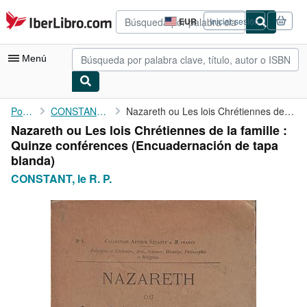
Pasar al contenido principal
IberLibro.com
EUR
Iniciar sesión
Preferencias
de
compra
Menú
del
sitio.
Mi cuenta
Portada
CONSTANT, le R. P.
Nazareth ou Les lois Chrétiennes de la famille : Quinze ...
Nazareth ou Les lois Chrétiennes de la famille :
Consultar mis pedidos
Quinze conférences (Encuadernación de tapa
Búsqueda avanzada
blanda)
CONSTANT, le R. P.
Colecciones
Libros antiguos
Arte y coleccionismo
Vendedores
Comenzar a vender
Ayuda