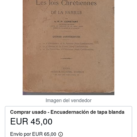
CERRAR
Imagen del vendedor
Comprar usado -
Encuadernación de tapa blanda
EUR 45,00
Precio
EUR
Envío por EUR 65,00
45,00
Más