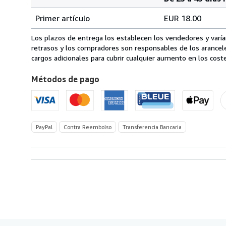
Cantidad
Tarifas
del
Primer artículo
EUR 18.00
pedido
de
envío
Los plazos de entrega los establecen los vendedores y varían
de
retrasos y los compradores son responsables de los arancel
Italia
cargos adicionales para cubrir cualquier aumento en los coste
a
Métodos de pago
Estados
Unidos
de
America
PayPal
Contra Reembolso
Transferencia Bancaria