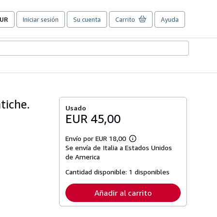
UR
Iniciar sesión
Su cuenta
Carrito
Ayuda
referencias
e
ompra
el
itio.
tiche.
Usado
EUR 45,00
Envío por EUR 18,00
Más
Se envía de Italia a Estados Unidos
información
sobre
de America
las
tarifas
Cantidad disponible:
1 disponibles
de
envío
Añadir al carrito