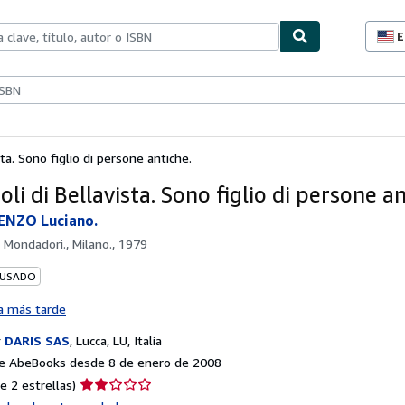
E
P
d
c
ionismo
Vendedores
Comenzar a vender
d
s
sta. Sono figlio di persone antiche.
li di Bellavista. Sono figlio di persone an
ENZO Luciano.
. Mondadori., Milano., 1979
 USADO
a más tarde
r
DARIS SAS
,
Lucca, LU, Italia
e AbeBooks desde 8 de enero de 2008
Calificación
e 2 estrellas)
del