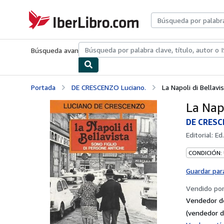
Pasar al contenido principal
IberLibro.com
Búsqueda avanzada
Colecciones
Libros antiguos
Arte y colecc
Portada
DE CRESCENZO Luciano.
La Napoli di Bellavi
La Napo
DE CRESC
Editorial:
Ed
CONDICIÓN:
Guardar par
Vendido po
Vendedor d
(vendedor d