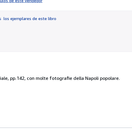
ículos de este vendedor
vendedor:
2
de
os
los ejemplares de este libro
5
estrellas
iale, pp.142, con molte fotografie della Napoli popolare.