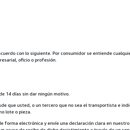
acuerdo con lo siguiente. Por consumidor se entiende cualqui
esarial, oficio o profesión.
de 14 días sin dar ningún motivo.
sde que usted, o un tercero que no sea el transportista e ind
mo lote o pieza.
de forma electrónica y envíe una declaración clara en nuestro
un acuse de recibo de dicho desistimiento a través de un sop