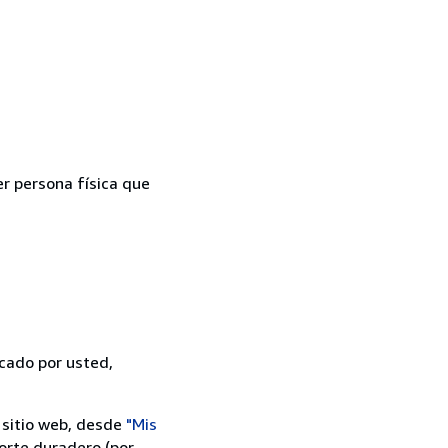
er persona física que
icado por usted,
 sitio web, desde
"Mis
orte duradero (por