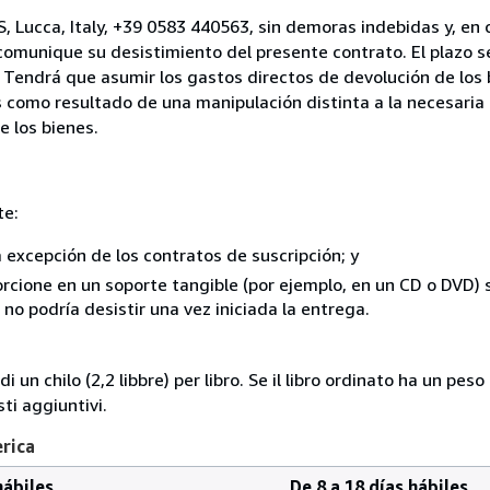
, Lucca, Italy, +39 0583 440563, sin demoras indebidas y, en 
comunique su desistimiento del presente contrato. El plazo s
 Tendrá que asumir los gastos directos de devolución de los 
s como resultado de una manipulación distinta a la necesaria 
e los bienes.
te:
a excepción de los contratos de suscripción; y
rcione en un soporte tangible (por ejemplo, en un CD o DVD) si
o podría desistir una vez iniciada la entrega.
i un chilo (2,2 libbre) per libro. Se il libro ordinato ha un pe
i aggiuntivi.
erica
hábiles
De 8 a 18 días hábiles