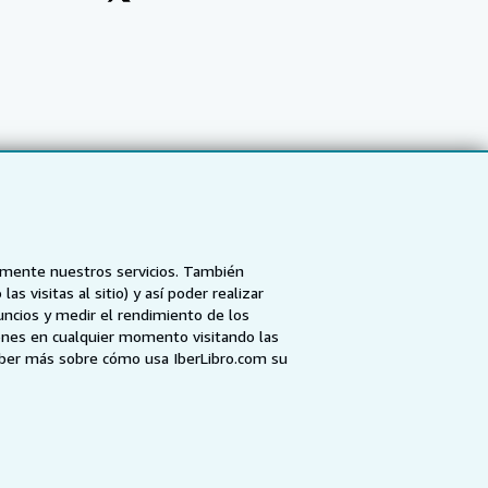
tamente nuestros servicios. También
 visitas al sitio) y así poder realizar
uncios y medir el rendimiento de los
ones en cualquier momento visitando las
NZ
AbeBooks.ca
ZVAB.com
aber más sobre cómo usa IberLibro.com su
enerales de utilización
.