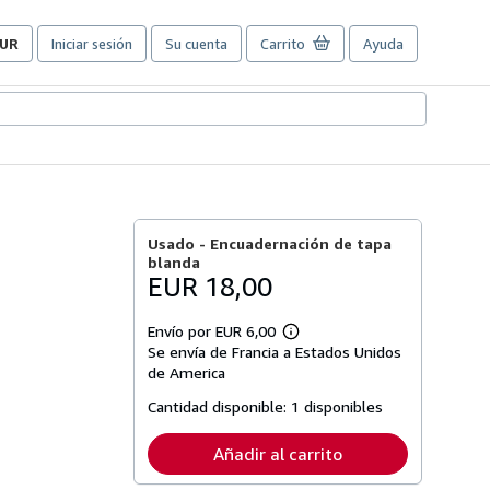
UR
Iniciar sesión
Su cuenta
Carrito
Ayuda
referencias
e
ompra
el
itio.
Usado -
Encuadernación de tapa
blanda
EUR 18,00
Envío por EUR 6,00
Más
Se envía de Francia a Estados Unidos
información
sobre
de America
las
tarifas
Cantidad disponible:
1 disponibles
de
envío
Añadir al carrito