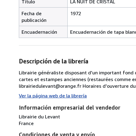
Título
LA NUIT DE CRISTAL
Fecha de
1972
publicación
Encuadernación
Encuadernación de tapa blan
Descripción de la librería
Librairie généraliste disposant d'un important fond 
cartes et estampes anciennes (restaurées comme en
librairiedulevant@orange.fr Horaires d'ouverture d
Ver la página web de la librería
Información empresarial del vendedor
Librairie du Levant
France
Condiciones de venta y envío