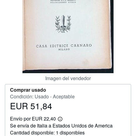
CERRAR
Imagen del vendedor
Comprar usado
Condición: Usado - Aceptable
EUR 51,84
Precio
EUR
Envío por EUR 22,40
51,84
Más
Se envía de Italia a Estados Unidos de America
información
sobre
Cantidad disponible: 1 disponibles
las