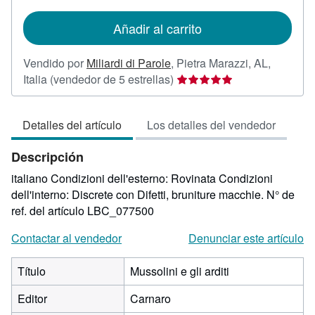
tarifas
de
Añadir al carrito
envío
Vendido por
Miliardi di Parole
,
Pietra Marazzi, AL,
Calificación
Italia
(vendedor de 5 estrellas)
del
vendedor:
Detalles del artículo
Los detalles del vendedor
5
de
Descripción
5
estrellas
italiano Condizioni dell'esterno: Rovinata Condizioni
dell'interno: Discrete con Difetti, bruniture macchie.
N° de
ref. del artículo LBC_077500
Contactar al vendedor
Denunciar este artículo
Título
Mussolini e gli arditi
Editor
Carnaro