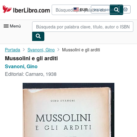
Pasar al contenido principal
IberLibro.com
EUR
Iniciar sesión
Preferencias
de
compra
Menú
del
sitio.
Mi cuenta
Portada
Svanoni, Gino
Mussolini e gli arditi
Mussolini e gli arditi
Consultar mis pedidos
Svanoni, Gino
Búsqueda avanzada
Editorial:
Carnaro, 1938
Colecciones
Libros antiguos
Arte y coleccionismo
Vendedores
Comenzar a vender
Ayuda