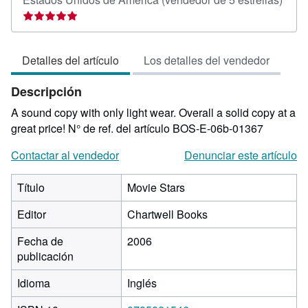
del
vend
5
Detalles del artículo
Los detalles del vendedor
de
5
Descripción
estre
A sound copy with only light wear. Overall a solid copy at a
great price!
N° de ref. del artículo BOS-E-06b-01367
Contactar al vendedor
Denunciar este artículo
Título
Movie Stars
Editor
Chartwell Books
Fecha de
2006
publicación
Idioma
Inglés