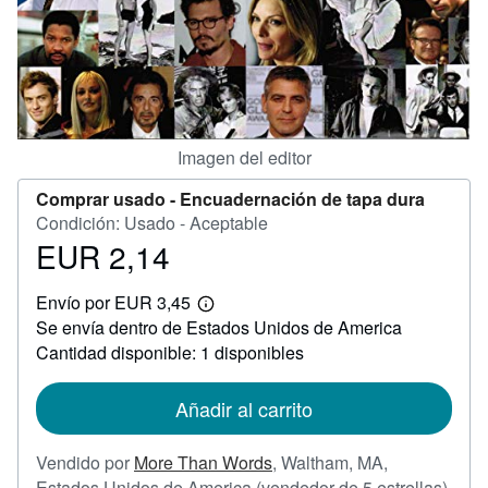
CERRAR
Imagen del editor
Comprar usado -
Encuadernación de tapa dura
Condición: Usado - Aceptable
EUR 2,14
Precio
EUR
Envío por EUR 3,45
2,14
Más
Se envía dentro de Estados Unidos de America
información
sobre
Cantidad disponible: 1 disponibles
las
tarifas
de
Añadir al carrito
envío
Vendido por
More Than Words
,
Waltham, MA,
Calif
Estados Unidos de America
(vendedor de 5 estrellas)