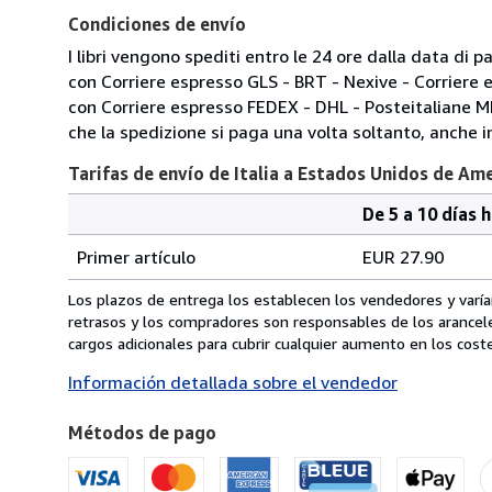
Condiciones de envío
I libri vengono spediti entro le 24 ore dalla data d
con Corriere espresso GLS - BRT - Nexive - Corriere
con Corriere espresso FEDEX - DHL - Posteitaliane 
che la spedizione si paga una volta soltanto, anche in
Tarifas de envío de Italia a Estados Unidos de Am
De 5 a 10 días 
Cantidad
Tarifas
del
Primer artículo
EUR 27.90
pedido
de
envío
Los plazos de entrega los establecen los vendedores y varían
de
retrasos y los compradores son responsables de los arancel
Italia
cargos adicionales para cubrir cualquier aumento en los coste
a
Información detallada sobre el vendedor
Estados
Unidos
Métodos de pago
de
America