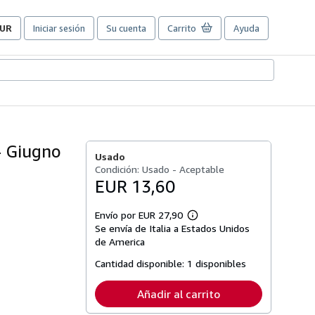
UR
Iniciar sesión
Su cuenta
Carrito
Ayuda
referencias
e
ompra
el
itio.
 - Giugno
Usado
Condición: Usado - Aceptable
EUR 13,60
Envío por EUR 27,90
Más
Se envía de Italia a Estados Unidos
información
sobre
de America
las
tarifas
Cantidad disponible:
1 disponibles
de
envío
Añadir al carrito