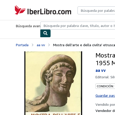
Pasar al contenido principal
IberLibro.com
Búsqueda avanzada
Colecciones
Libros antiguos
Arte y colecc
Portada
aa vv
Mostra dell'arte e della civilta' etrusc
Mostra 
1955 M
aa vv
Editorial:
Si
CONDICIÓN:
Guardar par
Vendido po
Vendedor d