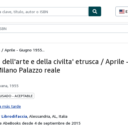
E
P
d
c
ionismo
Vendedores
Comenzar a vender
d
s
a / Aprile - Giugno 1955...
dell'arte e della civilta' etrusca / Aprile
ilano Palazzo reale
lvana, 1955
 USADO - ACEPTABLE
a más tarde
r
Librodifaccia
,
Alessandria, AL, Italia
e AbeBooks desde 4 de septiembre de 2015