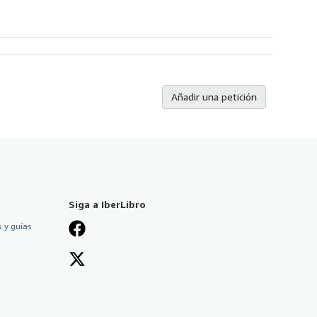
Añadir una petición
Siga a IberLibro
 y guías