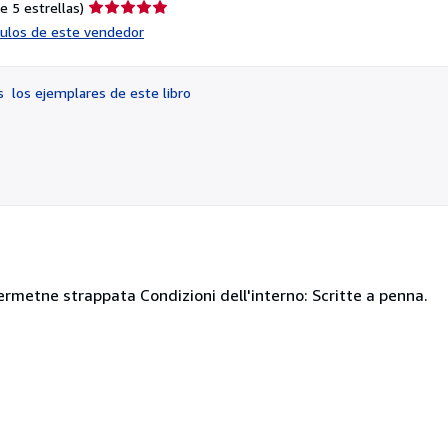
Calificación
e 5 estrellas)
del
ículos de este vendedor
vendedor:
5
de
os
los ejemplares de este libro
5
estrellas
ermetne strappata Condizioni dell'interno: Scritte a penna.