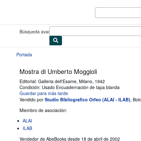
Pasar al contenido principal
IberLibro.com
Búsqueda avanzada
Colecciones
Libros antiguos
Arte y colec
Portada
Mostra di Umberto Moggioli
Editorial:
Galleria dell'Esame, Milano, 1942
Condición: Usado
Encuadernación de tapa blanda
Guardar para más tarde
Vendido por
Studio Bibliografico Orfeo (ALAI - ILAB)
,
Bolo
Miembro de asociación:
ALAI
ILAB
Vendedor de AbeBooks desde 18 de abril de 2002