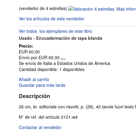
Calificación
(vendedor de 4 estrellas)
del
Ver los artículos de este vendedor
vendedor:
4
Ver todos
los ejemplares de este libro
de
Usado -
Encuadernación de tapa blanda
5
estrellas
Precio:
EUR 60,00
Envío por EUR 65,00
Más
Se envía de Italia a Estados Unidos de America
información
Cantidad disponible:
1 disponibles
sobre
las
Añadir al carrito
tarifas
de
Guardar para más tarde
envío
Descripción
26 cm, br. editoriale con risvolti, p. (28), 40 tavole fuori test
N° de ref. del artículo 2121-w4
Contactar al vendedor