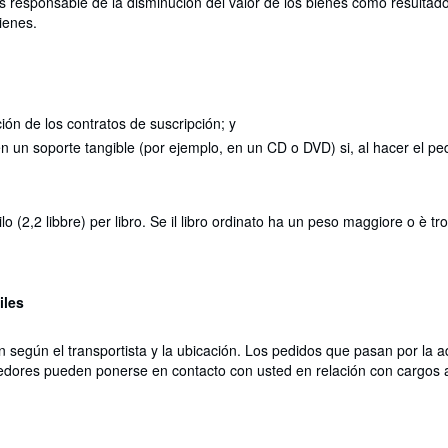
es responsable de la disminución del valor de los bienes como resultad
bienes.
ción de los contratos de suscripción; y
 en un soporte tangible (por ejemplo, en un CD o DVD) si, al hacer el
ilo (2,2 libbre) per libro. Se il libro ordinato ha un peso maggiore o è
iles
n según el transportista y la ubicación. Los pedidos que pasan por la 
edores pueden ponerse en contacto con usted en relación con cargos a