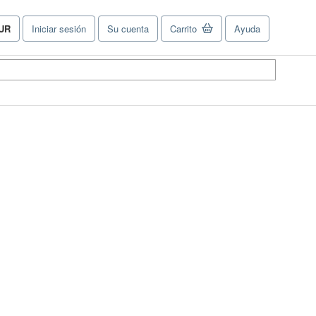
UR
Iniciar sesión
Su cuenta
Carrito
Ayuda
referencias
e
ompra
el
tio.