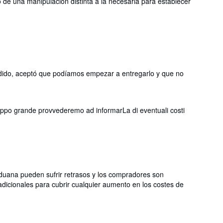
o de una manipulación distinta a la necesaria para establecer
 pedido, aceptó que podíamos empezar a entregarlo y que no
 troppo grande provvederemo ad informarLa di eventuali costi
aduana pueden sufrir retrasos y los compradores son
dicionales para cubrir cualquier aumento en los costes de