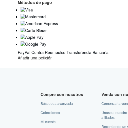
Métodos de pago
Unidos
de
America
PayPal
Contra Reembolso
Transferencia Bancaria
Añadir una petición
Compre con nosotros
Venda con no
Búsqueda avanzada
Comenzar a ven
Colecciones
Únase a nuestro
afiliados
Mi cuenta
Recomiende un 