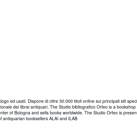
talogo ed usati. Dispone di oltre 30.000 titoli online sui principali siti sp
nale dei librai antiquari. The Studio bibliografico Orfeo is a bookshop s
 center of Bologna and sells books worldwide. The Studio Orfeo is present
 of antiquarian booksellers ALAI and ILAB