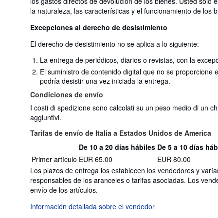
los gastos directos de devolución de los bienes. Usted solo 
la naturaleza, las características y el funcionamiento de los 
Excepciones al derecho de desistimiento
El derecho de desistimiento no se aplica a lo siguiente:
La entrega de periódicos, diarios o revistas, con la excep
El suministro de contenido digital que no se proporcione
podría desistir una vez iniciada la entrega.
Condiciones de envío
I costi di spedizione sono calcolati su un peso medio di un ch
aggiuntivi.
Tarifas de envío de Italia a Estados Unidos de America
De 10 a 20 días hábiles
De 5 a 10 días háb
Cantidad
Tarifas
Primer artículo
EUR 65.00
EUR 80.00
del
de
pedido
Los plazos de entrega los establecen los vendedores y varía
envío
responsables de los aranceles o tarifas asociadas. Los vend
de
envío de los artículos.
Italia
a
Información detallada sobre el vendedor
Estados