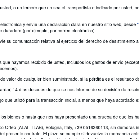
ted, o un tercero que no sea el transportista e indicado por usted, adqu
electrónica y envíe una declaración clara en nuestro sitio web, desde
e duradero (por ejemplo, por correo electrónico).
víe su comunicación relativa al ejercicio del derecho de desistimiento 
 que hayamos recibido de usted, incluidos los gastos de envío (excepto
recemos).
 valor de cualquier bien suministrado, si la pérdida es el resultado d
rdar, 14 días después de que se nos informe de su decisión de rescind
 que utilizó para la transacción inicial, a menos que haya acordado ex
os bienes o hasta que nos haya presentado una prueba de que los ha 
fico Orfeo (ALAI - ILAB), Bologna, Italy, +39 0516360113, sin demoras 
 del presente contrato. El plazo se cumple si devuelve la mercancía an