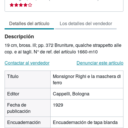
del
vendedor:
4
Detalles del artículo
Los detalles del vendedor
de
5
Descripción
estrellas
19 cm, bross. ill; pp. 372 Bruniture, qualche strappetto alle
cop. e ai tagli.
N° de ref. del artículo 1660-m10
Contactar al vendedor
Denunciar este artículo
Título
Monsignor Righi e la maschera di
ferro
Editor
Cappelli, Bologna
Fecha de
1929
publicación
Encuadernación
Encuadernación de tapa blanda