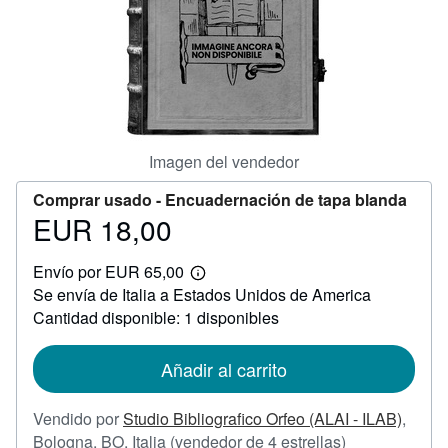
CERRAR
Imagen del vendedor
Comprar usado -
Encuadernación de tapa blanda
EUR 18,00
Precio
EUR
Envío por EUR 65,00
18,00
Más
Se envía de Italia a Estados Unidos de America
información
sobre
Cantidad disponible: 1 disponibles
las
tarifas
de
Añadir al carrito
envío
Vendido por
Studio Bibliografico Orfeo (ALAI - ILAB)
,
Calificación
Bologna, BO, Italia
(vendedor de 4 estrellas)