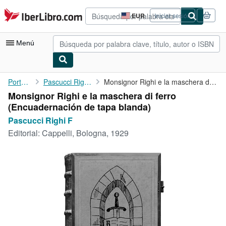
Pasar al contenido principal
IberLibro.com
EUR
Iniciar sesión
Preferencias
de
compra
Menú
del
sitio.
Mi cuenta
Portada
Pascucci Righi F
Monsignor Righi e la maschera di ferro
Monsignor Righi e la maschera di ferro
Consultar mis pedidos
(Encuadernación de tapa blanda)
Búsqueda avanzada
Pascucci Righi F
Editorial:
Cappelli, Bologna, 1929
Colecciones
Libros antiguos
Arte y coleccionismo
Vendedores
Comenzar a vender
Ayuda