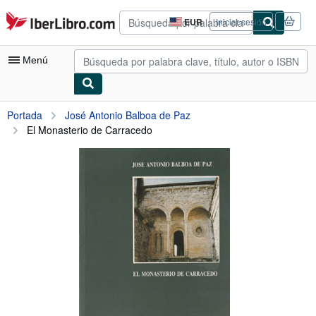
Pasar al contenido principal
IberLibro.com
EUR
Iniciar sesión
Preferencias
de
compra
Menú
del
sitio.
Mi cuenta
Portada
José Antonio Balboa de Paz
El Monasterio de Carracedo
Consultar mis pedidos
Búsqueda avanzada
Colecciones
Libros antiguos
Arte y coleccionismo
Vendedores
Comenzar a vender
Ayuda