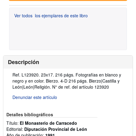
Ver todos
los ejemplares de este libro
Descripción
Descripción:
Ref. L123920. 23x17. 216 págs. Fotografías en blanco y
negro y en color. Bierzo. 4-D 216 págs. Bierzo|Castilla y
León|León|Religión.
N° de ref. del artículo 123920
Denunciar este artículo
Detalles bibliográficos
Título:
El Monasterio de Carracedo
Editorial:
Diputación Provincial de León
Año de publicación:
1991