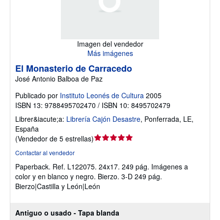
Imagen del vendedor
Más imágenes
El Monasterio de Carracedo
José Antonio Balboa de Paz
Publicado por
Instituto Leonés de Cultura
2005
ISBN 13: 9788495702470 / ISBN 10: 8495702479
Librer&iacute;a:
Librería Cajón Desastre
,
Ponferrada, LE,
España
Calificación
(
Vendedor de 5 estrellas
)
del
Contactar al vendedor
vendedor:
Paperback.
Ref. L122075. 24x17. 249 pág. Imágenes a
5
color y en blanco y negro. Bierzo. 3-D 249 pág.
de
Bierzo|Castilla y León|León
5
estrellas
Antiguo o usado - Tapa blanda