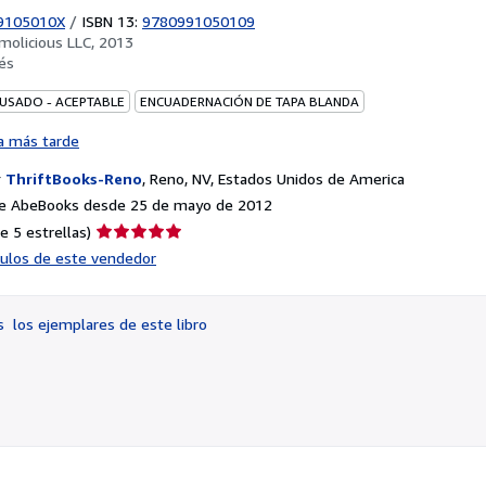
9105010X
/
ISBN 13:
9780991050109
imolicious LLC, 2013
és
 USADO - ACEPTABLE
ENCUADERNACIÓN DE TAPA BLANDA
a más tarde
r
ThriftBooks-Reno
,
Reno, NV, Estados Unidos de America
e AbeBooks desde 25 de mayo de 2012
Calificación
e 5 estrellas)
del
ículos de este vendedor
vendedor:
5
de
os
los ejemplares de este libro
5
estrellas