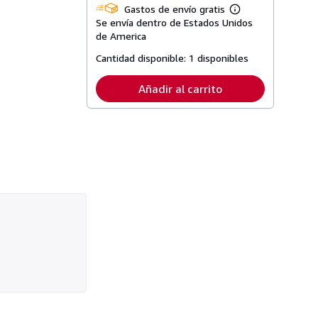
Gastos de envío gratis
Más
Se envía dentro de Estados Unidos
información
sobre
de America
las
tarifas
Cantidad disponible:
1 disponibles
de
envío
Añadir al carrito