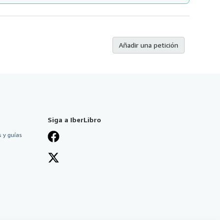
Añadir una petición
Siga a IberLibro
 y guías