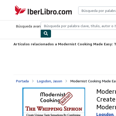
Pasar al contenido principal
IberLibro.com
Búsqueda avanzada
Colecciones
Libros antiguos
Arte y colecc
Artículos relacionados a Modernist Cooking Made Easy: T
Portada
Logsdon, Jason
Modernist Cooking Made Eas
Modern
Create
Modern
Logsdon,