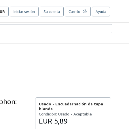
UR
Iniciar sesión
Su cuenta
Carrito
Ayuda
referencias
e
ompra
el
itio.
phon:
Usado -
Encuadernación de tapa
blanda
Condición: Usado - Aceptable
EUR 5,89