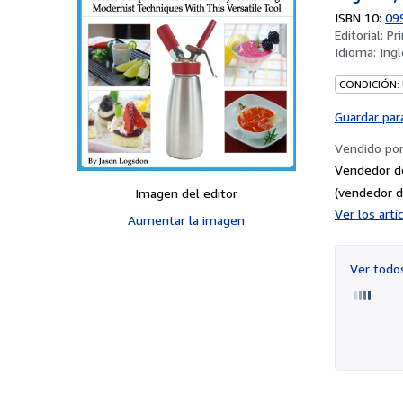
ISBN 10:
09
Editorial:
Pr
Idioma:
Ingl
CONDICIÓN:
Guardar par
Vendido po
Vendedor d
(vendedor d
Imagen del editor
Ver los art
Aumentar la imagen
Ver tod