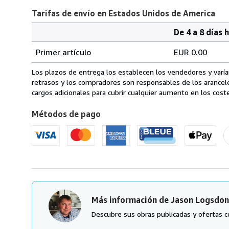
Tarifas de envío en Estados Unidos de America
De 4 a 8 días 
Cantidad
Tarifas
del
Primer artículo
EUR 0.00
pedido
de
envío
Los plazos de entrega los establecen los vendedores y varían
en
retrasos y los compradores son responsables de los arancel
Estados
cargos adicionales para cubrir cualquier aumento en los coste
Unidos
Métodos de pago
de
America
Más información de Jason Logsdon
Descubre sus obras publicadas y ofertas c