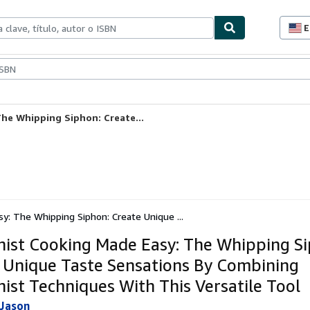
E
P
d
c
ionismo
Vendedores
Comenzar a vender
d
s
he Whipping Siphon: Create...
y: The Whipping Siphon: Create Unique ...
ist Cooking Made Easy: The Whipping Si
 Unique Taste Sensations By Combining
ist Techniques With This Versatile Tool
 Jason