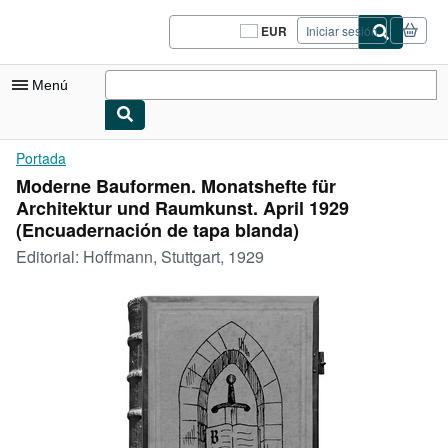
Pasar al contenido principal
IberLibro.com
EUR
Iniciar sesión
Preferencias
de
compra
Menú
del
sitio.
Mi cuenta
Portada
Moderne Bauformen. Monatshefte für
Consultar mis pedidos
Architektur und Raumkunst. April 1929
Cerrar sesión
(Encuadernación de tapa blanda)
Editorial:
Hoffmann, Stuttgart, 1929
Búsqueda avanzada
Colecciones
Libros antiguos
Arte y coleccionismo
Vendedores
Comenzar a vender