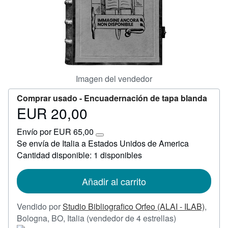
Ayuda
CERRAR
Imagen del vendedor
Comprar usado -
Encuadernación de tapa blanda
EUR 20,00
Precio
EUR
Envío por EUR 65,00
20,00
Más
Se envía de Italia a Estados Unidos de America
información
Cantidad disponible: 1 disponibles
sobre
las
tarifas
de
Añadir al carrito
envío
Vendido por
Studio Bibliografico Orfeo (ALAI - ILAB)
,
Calificación
Bologna, BO, Italia
(vendedor de 4 estrellas)