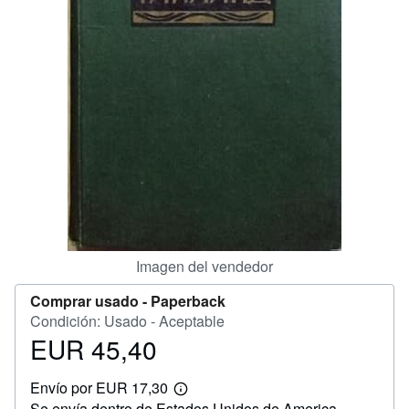
CERRAR
Imagen del vendedor
Comprar usado -
Paperback
Condición: Usado - Aceptable
EUR 45,40
Precio
EUR
Envío por EUR 17,30
45,40
Más
Se envía dentro de Estados Unidos de America
información