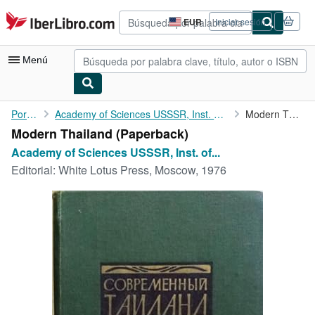
Pasar al contenido principal
IberLibro.com
EUR
Iniciar sesión
Preferencias
de
compra
Menú
del
sitio.
Mi cuenta
Portada
Academy of Sciences USSSR, Inst. of Orientalistics
Modern Thailand
Modern Thailand (Paperback)
Consultar mis pedidos
Academy of Sciences USSSR, Inst. of...
Búsqueda avanzada
Editorial:
White Lotus Press, Moscow, 1976
Colecciones
Libros antiguos
Arte y coleccionismo
Vendedores
Comenzar a vender
Ayuda