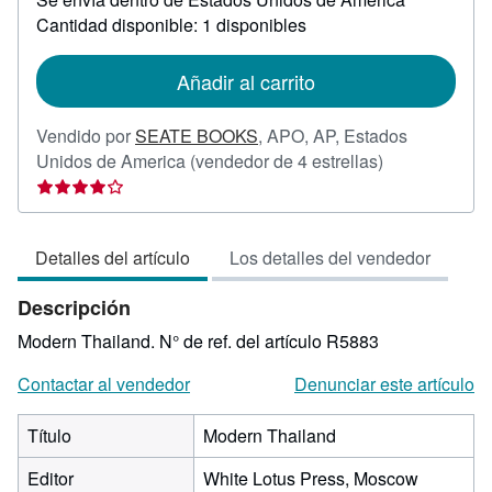
sobre
Cantidad disponible: 1 disponibles
las
tarifas
de
Añadir al carrito
envío
Vendido por
SEATE BOOKS
,
APO, AP, Estados
Calificación
Unidos de America
(vendedor de 4 estrellas)
del
vendedor:
4
Detalles del artículo
Los detalles del vendedor
de
5
Descripción
estrellas
Modern Thailand.
N° de ref. del artículo R5883
Contactar al vendedor
Denunciar este artículo
Título
Modern Thailand
Editor
White Lotus Press, Moscow