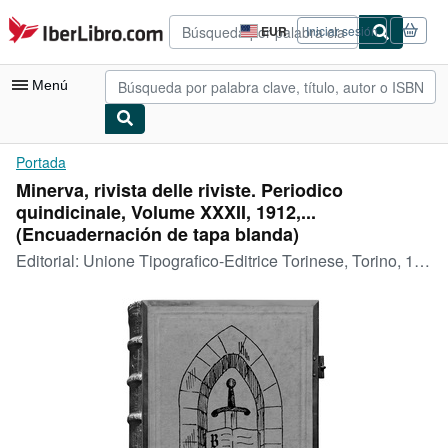
Pasar al contenido principal
IberLibro.com
EUR
Iniciar sesión
Preferencias
de
compra
Menú
del
sitio.
Mi cuenta
Portada
Minerva, rivista delle riviste. Periodico
Consultar mis pedidos
quindicinale, Volume XXXII, 1912,...
Búsqueda avanzada
(Encuadernación de tapa blanda)
Editorial:
Unione Tipografico-Editrice Torinese, Torino, 1912
Colecciones
Libros antiguos
Arte y coleccionismo
Vendedores
Comenzar a vender
Ayuda