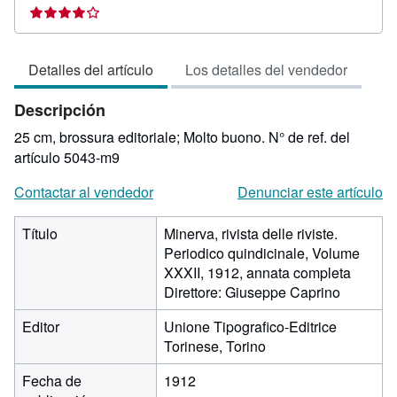
del
vendedor:
4
Detalles del artículo
Los detalles del vendedor
de
5
Descripción
estrellas
25 cm, brossura editoriale; Molto buono.
N° de ref. del
artículo 5043-m9
Contactar al vendedor
Denunciar este artículo
Título
Minerva, rivista delle riviste.
Periodico quindicinale, Volume
XXXII, 1912, annata completa
Direttore: Giuseppe Caprino
Editor
Unione Tipografico-Editrice
Torinese, Torino
Fecha de
1912