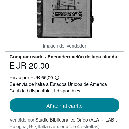
CERRAR
Imagen del vendedor
Comprar usado -
Encuadernación de tapa blanda
EUR 20,00
Precio
EUR
Envío por EUR 65,00
20,00
Más
Se envía de Italia a Estados Unidos de America
información
sobre
Cantidad disponible: 1 disponibles
las
tarifas
de
Añadir al carrito
envío
Vendido por
Studio Bibliografico Orfeo (ALAI - ILAB)
,
Calificación
Bologna, BO, Italia
(vendedor de 4 estrellas)