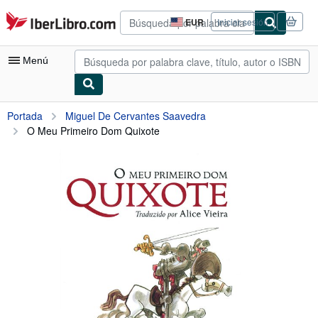
Pasar al contenido principal
IberLibro.com
EUR
Iniciar sesión
Preferencias
de
compra
Menú
del
sitio.
Mi cuenta
Portada
Miguel De Cervantes Saavedra
O Meu Primeiro Dom Quixote
Consultar mis pedidos
Búsqueda avanzada
Colecciones
Libros antiguos
Arte y coleccionismo
Vendedores
Comenzar a vender
Ayuda