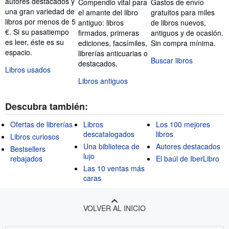
autores destacados y
Compendio vital para
Gastos de envío
una gran variedad de
el amante del libro
gratuitos para miles
libros por menos de 5
antiguo: libros
de libros nuevos,
€. Si su pasatiempo
firmados, primeras
antiguos y de ocasión.
es leer, éste es su
ediciones, facsímiles,
Sin compra mínima.
espacio.
librerías anticuarias o
Buscar libros
destacados.
Libros usados
Libros antiguos
Descubra también:
Ofertas de librerías
Libros
Los 100 mejores
descatalogados
libros
Libros curiosos
Una biblioteca de
Autores destacados
Bestsellers
lujo
rebajados
El baúl de IberLibro
Las 10 ventas más
caras
VOLVER AL INICIO