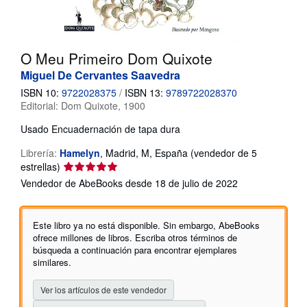
CERRAR
O Meu Primeiro Dom Quixote
Miguel De Cervantes Saavedra
ISBN 10:
9722028375
/
ISBN 13:
9789722028370
Editorial:
Dom Quixote, 1900
Usado
Encuadernación de tapa dura
Librería:
Hamelyn
,
Madrid, M, España
(vendedor de 5
Calificación
estrellas)
del
Vendedor de AbeBooks desde 18 de julio de 2022
vendedor:
5
de
Este libro ya no está disponible. Sin embargo, AbeBooks
5
ofrece millones de libros. Escriba otros términos de
estrellas
búsqueda a continuación para encontrar ejemplares
similares.
Ver los artículos de este vendedor