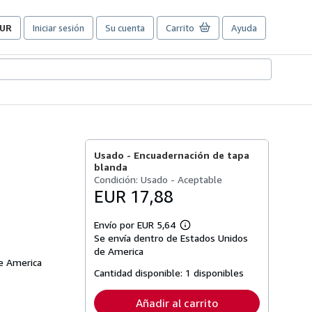
UR
Iniciar sesión
Su cuenta
Carrito
Ayuda
referencias
e
ompra
el
itio.
Usado -
Encuadernación de tapa
blanda
Condición: Usado - Aceptable
EUR 17,88
Envío por EUR 5,64
Más
Se envía dentro de Estados Unidos
información
sobre
de America
las
de America
tarifas
Cantidad disponible:
1 disponibles
de
envío
Añadir al carrito