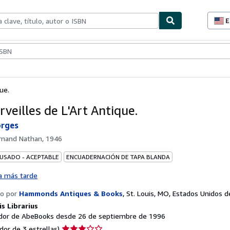
E
P
d
c
ionismo
Vendedores
Comenzar a vender
d
s
ue.
veilles de L'Art Antique.
rges
rnand Nathan, 1946
 USADO - ACEPTABLE
ENCUADERNACIÓN DE TAPA BLANDA
a más tarde
o por
Hammonds Antiques & Books
,
St. Louis, MO, Estados Unidos 
s Librarius
or de AbeBooks desde 26 de septiembre de 1996
Calificación
dor de 3 estrellas)