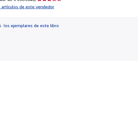
del
s artículos de este vendedor
vendedor:
3
de
os
los ejemplares de este libro
5
estrellas