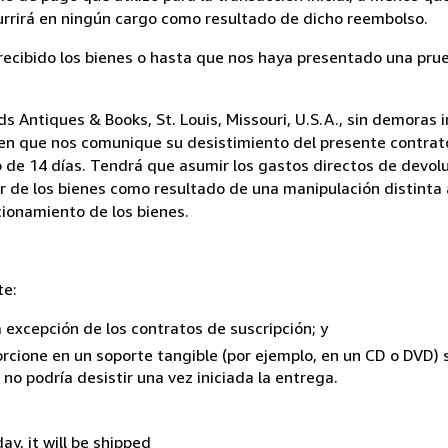
currirá en ningún cargo como resultado de dicho reembolso.
cibido los bienes o hasta que nos haya presentado una prue
Antiques & Books, St. Louis, Missouri, U.S.A., sin demoras i
 en que nos comunique su desistimiento del presente contrato
 de 14 días. Tendrá que asumir los gastos directos de devolu
r de los bienes como resultado de una manipulación distinta 
ncionamiento de los bienes.
te:
a excepción de los contratos de suscripción; y
rcione en un soporte tangible (por ejemplo, en un CD o DVD) si
o podría desistir una vez iniciada la entrega.
ay, it will be shipped