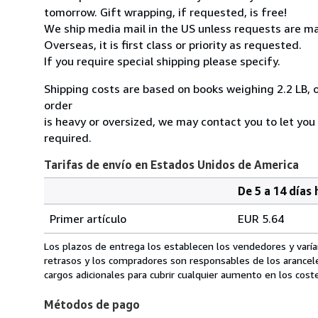
tomorrow. Gift wrapping, if requested, is free!
We ship media mail in the US unless requests are ma
Overseas, it is first class or priority as requested.
If you require special shipping please specify.
Shipping costs are based on books weighing 2.2 LB, o
order
is heavy or oversized, we may contact you to let you
required.
Tarifas de envío en Estados Unidos de America
De 5 a 14 días 
Cantidad
Tarifas
del
Primer artículo
EUR 5.64
pedido
de
envío
Los plazos de entrega los establecen los vendedores y varían
en
retrasos y los compradores son responsables de los arancel
Estados
cargos adicionales para cubrir cualquier aumento en los coste
Unidos
Métodos de pago
de