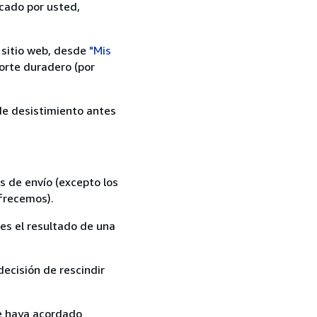
icado por usted,
 sitio web, desde
"Mis
orte duradero (por
 de desistimiento antes
s de envío (excepto los
ofrecemos).
es el resultado de una
ecisión de rescindir
ue haya acordado