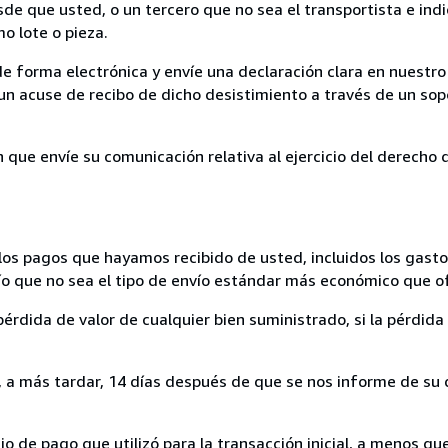
sde que usted, o un tercero que no sea el transportista e ind
mo lote o pieza.
de forma electrónica y envíe una declaración clara en nuestro
un acuse de recibo de dicho desistimiento a través de un sop
n que envíe su comunicación relativa al ejercicio del derecho
los pagos que hayamos recibido de usted, incluidos los gasto
nvío que no sea el tipo de envío estándar más económico que 
rdida de valor de cualquier bien suministrado, si la pérdida 
a más tardar, 14 días después de que se nos informe de su d
 de pago que utilizó para la transacción inicial, a menos q