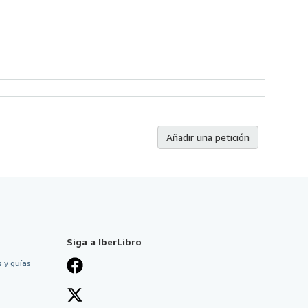
Añadir una petición
Siga a IberLibro
 y guías