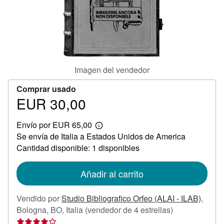
CERRAR
Imagen del vendedor
Comprar usado
EUR 30,00
Precio
EUR
Envío por EUR 65,00
30,00
Más
Se envía de Italia a Estados Unidos de America
información
sobre
Cantidad disponible: 1 disponibles
las
tarifas
de
Añadir al carrito
envío
Vendido por
Studio Bibliografico Orfeo (ALAI - ILAB)
,
Calificación
Bologna, BO, Italia
(vendedor de 4 estrellas)
del