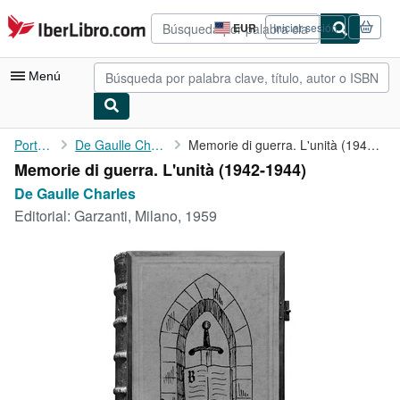
Pasar al contenido principal
IberLibro.com
EUR
Iniciar sesión
Preferencias
de
compra
Menú
del
sitio.
Mi cuenta
Portada
De Gaulle Charles
Memorie di guerra. L'unità (1942-1944)
Memorie di guerra. L'unità (1942-1944)
Consultar mis pedidos
De Gaulle Charles
Búsqueda avanzada
Editorial:
Garzanti, Milano, 1959
Colecciones
Libros antiguos
Arte y coleccionismo
Vendedores
Comenzar a vender
Ayuda