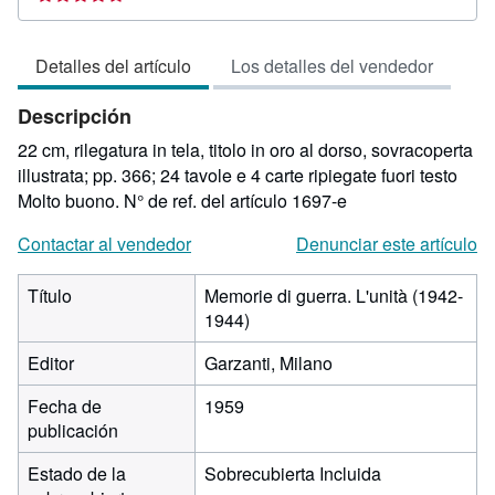
vendedor:
4
Detalles del artículo
Los detalles del vendedor
de
5
Descripción
estrellas
22 cm, rilegatura in tela, titolo in oro al dorso, sovracoperta
illustrata; pp. 366; 24 tavole e 4 carte ripiegate fuori testo
Molto buono.
N° de ref. del artículo 1697-e
Contactar al vendedor
Denunciar este artículo
Título
Memorie di guerra. L'unità (1942-
1944)
Editor
Garzanti, Milano
Fecha de
1959
publicación
Estado de la
Sobrecubierta Incluida