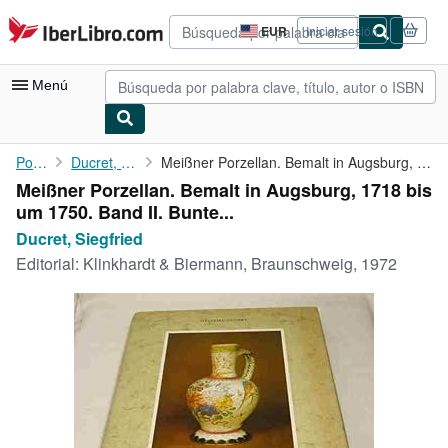
Pasar al contenido principal
IberLibro.com
EUR
Iniciar sesión
Preferencias
de
compra
Menú
del
sitio.
Mi cuenta
Portada
Ducret, Siegfried
Meißner Porzellan. Bemalt in Augsburg, 1718 bis um 1750. Band II...
Meißner Porzellan. Bemalt in Augsburg, 1718 bis
Consultar mis pedidos
um 1750. Band II. Bunte...
Búsqueda avanzada
Ducret, Siegfried
Editorial:
Klinkhardt & Biermann, Braunschweig, 1972
Colecciones
Libros antiguos
Arte y coleccionismo
Vendedores
Comenzar a vender
Ayuda