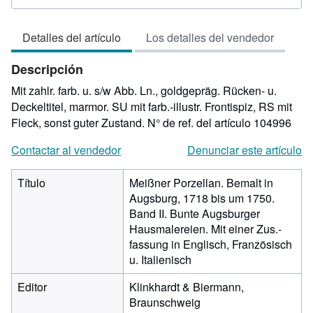
del
vendedor:
Detalles del artículo
Los detalles del vendedor
4
de
Descripción
5
estrellas
Mit zahlr. farb. u. s/w Abb. Ln., goldgepräg. Rücken- u.
Deckeltitel, marmor. SU mit farb.-illustr. Frontispiz, RS mit
Fleck, sonst guter Zustand.
N° de ref. del artículo 104996
Contactar al vendedor
Denunciar este artículo
Título
Meißner Porzellan. Bemalt in
Augsburg, 1718 bis um 1750.
Band II. Bunte Augsburger
Hausmalereien. Mit einer Zus.-
fassung in Englisch, Französisch
u. Italienisch
Editor
Klinkhardt & Biermann,
Braunschweig