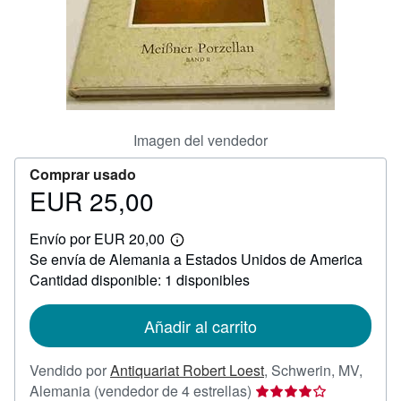
CERRAR
Imagen del vendedor
Comprar usado
EUR 25,00
Precio
EUR
Envío por EUR 20,00
25,00
Más
Se envía de Alemania a Estados Unidos de America
información
sobre
Cantidad disponible: 1 disponibles
las
tarifas
de
Añadir al carrito
envío
Vendido por
Antiquariat Robert Loest
,
Schwerin, MV,
Calificación
Alemania
(vendedor de 4 estrellas)