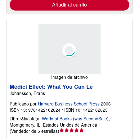
Añadir al carrito
Imagen de archivo
Medici Effect: What You Can Le
Johansson, Frans
Publicado por
Harvard Business School Press
2006
ISBN 13: 9781422102824 / ISBN 10: 1422102823
Librer&iacute;a:
World of Books (was SecondSale)
,
Montgomery, IL, Estados Unidos de America
Calificación
(
Vendedor de 5 estrellas
)
del