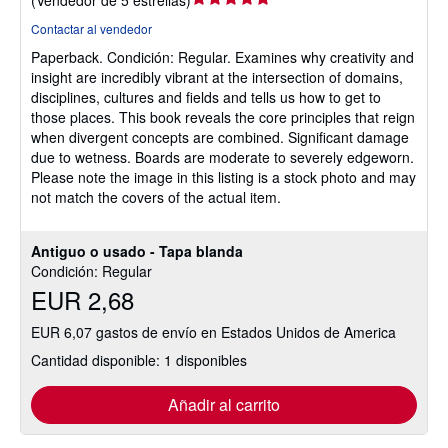
del
Contactar al vendedor
vendedor:
Paperback.
Condición: Regular.
Examines why creativity and
5
insight are incredibly vibrant at the intersection of domains,
de
disciplines, cultures and fields and tells us how to get to
5
those places. This book reveals the core principles that reign
estrellas
when divergent concepts are combined. Significant damage
due to wetness. Boards are moderate to severely edgeworn.
Please note the image in this listing is a stock photo and may
not match the covers of the actual item.
Antiguo o usado - Tapa blanda
Condición: Regular
EUR 2,68
EUR 6,07 gastos de envío en Estados Unidos de America
Cantidad disponible: 1 disponibles
Añadir al carrito