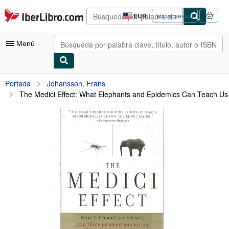
Pasar al contenido principal
IberLibro.com
EUR
Iniciar sesión
Preferencias
de
compra
Menú
del
sitio.
Mi cuenta
Portada
Johansson, Frans
The Medici Effect: What Elephants and Epidemics Can Teach Us 
Consultar mis pedidos
Búsqueda avanzada
Colecciones
Libros antiguos
Arte y coleccionismo
Vendedores
Comenzar a vender
Ayuda