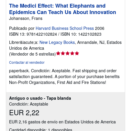
The Medici Effect: What Elephants and
Epidemics Can Teach Us About Innovation
Johansson, Frans
Publicado por
Harvard Business School Press
2006
ISBN 13: 9781422102824 / ISBN 10: 1422102823
Librer&iacute;a:
New Legacy Books
,
Annandale, NJ, Estados
Unidos de America
Calificación
(
Vendedor de 5 estrellas
)
del
Contactar al vendedor
vendedor:
paperback.
Condición: Aceptable.
Fast shipping and order
5
satisfaction guaranteed. A portion of your purchase benefits
de
Non-Profit Organizations, First Aid and Fire Stations!
5
estrellas
Antiguo o usado - Tapa blanda
Condición: Aceptable
EUR 2,22
EUR 2,16 gastos de envío en Estados Unidos de America
Cantidad disponible: 1 disponibles