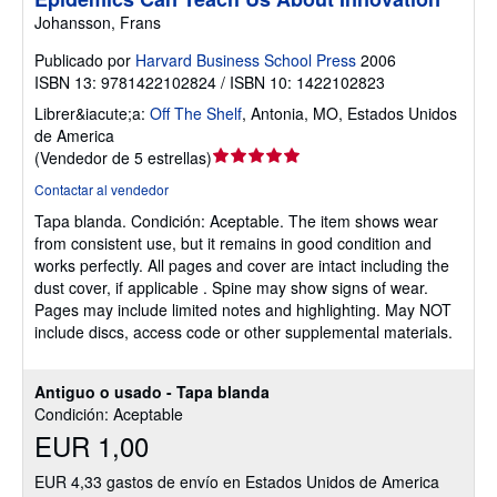
Johansson, Frans
Publicado por
Harvard Business School Press
2006
ISBN 13: 9781422102824 / ISBN 10: 1422102823
Librer&iacute;a:
Off The Shelf
,
Antonia, MO, Estados Unidos
de America
Calificación
(
Vendedor de 5 estrellas
)
del
Contactar al vendedor
vendedor:
Tapa blanda.
Condición: Aceptable.
The item shows wear
5
from consistent use, but it remains in good condition and
de
works perfectly. All pages and cover are intact including the
5
dust cover, if applicable . Spine may show signs of wear.
estrellas
Pages may include limited notes and highlighting. May NOT
include discs, access code or other supplemental materials.
Antiguo o usado - Tapa blanda
Condición: Aceptable
EUR 1,00
EUR 4,33 gastos de envío en Estados Unidos de America