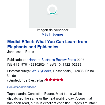
Imagen del vendedor
Más imágenes
Medici Effect: What You Can Learn from
Elephants and Epidemics
Johansson, Frans
Publicado por
Harvard Business Review Press
2006
ISBN 13: 9781422102824 / ISBN 10: 1422102823
Librer&iacute;a:
WeBuyBooks
,
Rossendale, LANCS, Reino
Unido
Calificación
(
Vendedor de 5 estrellas
)
del
Contactar al vendedor
vendedor:
Tapa blanda.
Condición: Bueno.
Most items will be
5
dispatched the same or the next working day. A copy that
de
has been read, but is in excellent condition. Pages are intact
5