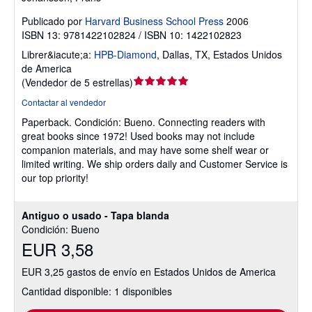
Publicado por
Harvard Business School Press
2006
ISBN 13: 9781422102824 / ISBN 10: 1422102823
Librer&iacute;a:
HPB-Diamond
,
Dallas, TX, Estados Unidos
de America
Calificación
(
Vendedor de 5 estrellas
)
del
Contactar al vendedor
vendedor:
Paperback.
Condición: Bueno.
Connecting readers with
5
great books since 1972! Used books may not include
de
companion materials, and may have some shelf wear or
5
limited writing. We ship orders daily and Customer Service is
estrellas
our top priority!
Antiguo o usado - Tapa blanda
Condición: Bueno
EUR 3,58
EUR 3,25 gastos de envío en Estados Unidos de America
Cantidad disponible: 1 disponibles