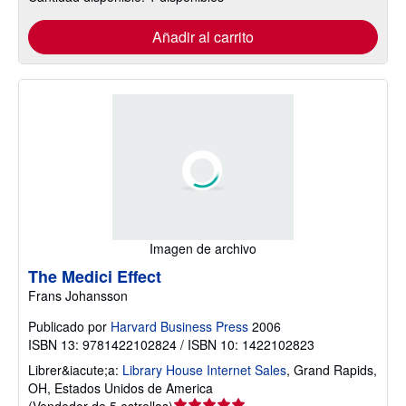
Añadir al carrito
Imagen de archivo
The Medici Effect
Frans Johansson
Publicado por
Harvard Business Press
2006
ISBN 13: 9781422102824 / ISBN 10: 1422102823
Librer&iacute;a:
Library House Internet Sales
,
Grand Rapids,
OH, Estados Unidos de America
Calificación
(
Vendedor de 5 estrellas
)