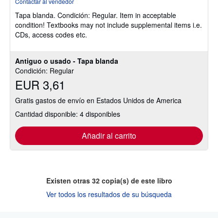
Contactar al vendedor
vendedor:
Tapa blanda.
Condición: Regular.
Item in acceptable
5
condition! Textbooks may not include supplemental items i.e.
de
CDs, access codes etc.
5
estrellas
Antiguo o usado - Tapa blanda
Condición: Regular
EUR 3,61
Gratis gastos de envío en Estados Unidos de America
Cantidad disponible: 4 disponibles
Añadir al carrito
Existen otras
32
copia(s) de este libro
Ver todos los resultados de su búsqueda