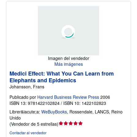
Imagen del vendedor
Más imágenes
Medici Effect: What You Can Learn from
Elephants and Epidemics
Johansson, Frans
Publicado por
Harvard Business Review Press
2006
ISBN 13: 9781422102824 / ISBN 10: 1422102823
Librer&iacute;a:
WeBuyBooks
,
Rossendale, LANCS, Reino
Unido
Calificación
(
Vendedor de 5 estrellas
)
del
Contactar al vendedor
vendedor: