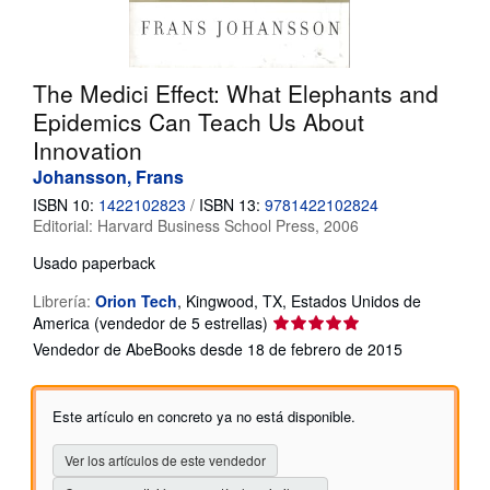
CERRAR
The Medici Effect: What Elephants and
Epidemics Can Teach Us About
Innovation
Johansson, Frans
ISBN 10:
1422102823
/
ISBN 13:
9781422102824
Editorial:
Harvard Business School Press, 2006
Usado
paperback
Librería:
Orion Tech
,
Kingwood, TX, Estados Unidos de
Calificación
America
(vendedor de 5 estrellas)
del
Vendedor de AbeBooks desde 18 de febrero de 2015
vendedor:
5
de
Este artículo en concreto ya no está disponible.
5
estrellas
Ver los artículos de este vendedor