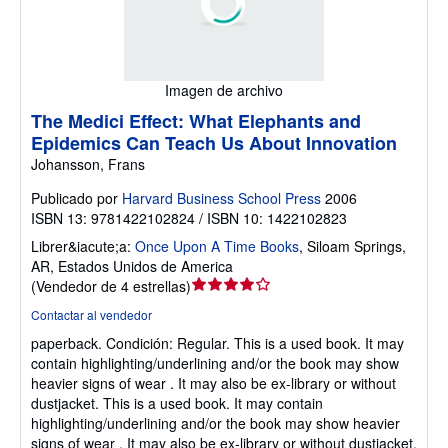
Imagen de archivo
The Medici Effect: What Elephants and
Epidemics Can Teach Us About Innovation
Johansson, Frans
Publicado por
Harvard Business School Press
2006
ISBN 13: 9781422102824 / ISBN 10: 1422102823
Librer&iacute;a:
Once Upon A Time Books
,
Siloam Springs,
AR, Estados Unidos de America
Calificación
(
Vendedor de 4 estrellas
)
del
Contactar al vendedor
vendedor:
paperback.
Condición: Regular.
This is a used book. It may
4
contain highlighting/underlining and/or the book may show
de
heavier signs of wear . It may also be ex-library or without
5
dustjacket. This is a used book. It may contain
estrellas
highlighting/underlining and/or the book may show heavier
signs of wear . It may also be ex-library or without dustjacket.