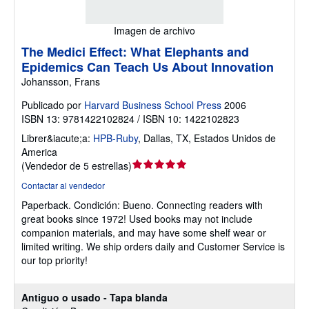
Imagen de archivo
The Medici Effect: What Elephants and
Epidemics Can Teach Us About Innovation
Johansson, Frans
Publicado por
Harvard Business School Press
2006
ISBN 13: 9781422102824 / ISBN 10: 1422102823
Librer&iacute;a:
HPB-Ruby
,
Dallas, TX, Estados Unidos de
America
Calificación
(
Vendedor de 5 estrellas
)
del
Contactar al vendedor
vendedor:
Paperback.
Condición: Bueno.
Connecting readers with
5
great books since 1972! Used books may not include
de
companion materials, and may have some shelf wear or
5
limited writing. We ship orders daily and Customer Service is
estrellas
our top priority!
Antiguo o usado - Tapa blanda