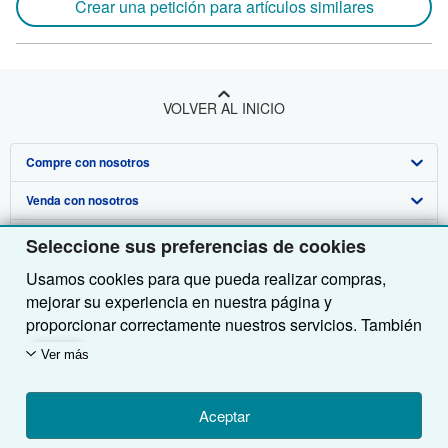
Crear una petición para artículos similares
VOLVER AL INICIO
Compre con nosotros
Venda con nosotros
Búsqueda avanzada
Sobre nosotros
Colecciones
Comenzar a vender
Seleccione sus preferencias de cookies
Usamos cookies para que pueda realizar compras,
Obtener Ayuda
Mi cuenta
Únase a nuestro programa de afiliados
Sobre IberLibro
mejorar su experiencia en nuestra página y
Otras compañías de AbeBooks
Mis pedidos
Recomiende un vendedor
Medios
Preguntas frecuentes y guías
proporcionar correctamente nuestros servicios. También
utilizamos cookies para comprender el modo en que los
Siga a IberLibro
Ver carrito
Empleo
Atención al Cliente
AbeBooks.com
Ver más
clientes utilizan nuestros servicios (por ejemplo,
midiendo las visitas al sitio) y así poder realizar
Política de Privacidad
AbeBooks.co.uk
mejoras. Si está de acuerdo, también utilizaremos
Aceptar
Preferencias de cookies
AbeBooks.de
cookies de terceros para mostrar contenido relevante