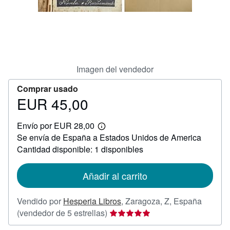
CERRAR
Imagen del vendedor
Comprar usado
EUR 45,00
Precio
EUR
Envío por EUR 28,00
45,00
Más
Se envía de España a Estados Unidos de America
información
sobre
Cantidad disponible: 1 disponibles
las
tarifas
de
Añadir al carrito
envío
Vendido por
Hesperia Libros
,
Zaragoza, Z, España
Calificación
(vendedor de 5 estrellas)
del