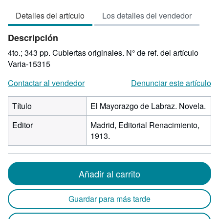
vendedor:
Detalles del artículo
Los detalles del vendedor
5
de
Descripción
5
estrellas
4to.; 343 pp. Cubiertas originales.
N° de ref. del artículo
Varia-15315
Contactar al vendedor
Denunciar este artículo
Título
El Mayorazgo de Labraz. Novela.
Editor
Madrid, Editorial Renacimiento,
1913.
Añadir al carrito
Guardar para más tarde