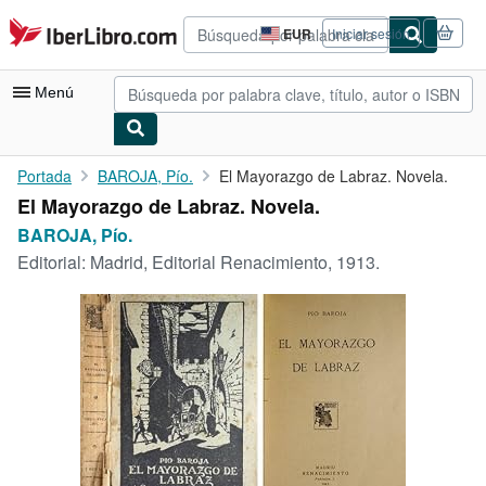
Pasar al contenido principal
IberLibro.com
EUR
Iniciar sesión
Preferencias
de
compra
Menú
del
sitio.
Mi cuenta
Portada
BAROJA, Pío.
El Mayorazgo de Labraz. Novela.
El Mayorazgo de Labraz. Novela.
Consultar mis pedidos
BAROJA, Pío.
Búsqueda avanzada
Editorial:
Madrid, Editorial Renacimiento, 1913.
Colecciones
Libros antiguos
Arte y coleccionismo
Vendedores
Comenzar a vender
Ayuda