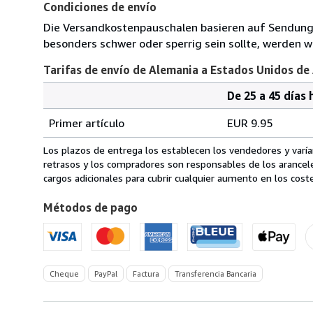
Condiciones de envío
Die Versandkostenpauschalen basieren auf Sendungen
besonders schwer oder sperrig sein sollte, werden wi
Tarifas de envío de Alemania a Estados Unidos de
De 25 a 45 días 
Cantidad
Tarifas
del
Primer artículo
EUR 9.95
pedido
de
envío
Los plazos de entrega los establecen los vendedores y varían
de
retrasos y los compradores son responsables de los arancel
Alemania
cargos adicionales para cubrir cualquier aumento en los coste
a
Métodos de pago
Estados
Unidos
de
America
Cheque
PayPal
Factura
Transferencia Bancaria