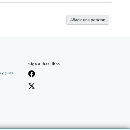
Añadir una petición
Siga a IberLibro
 y guías