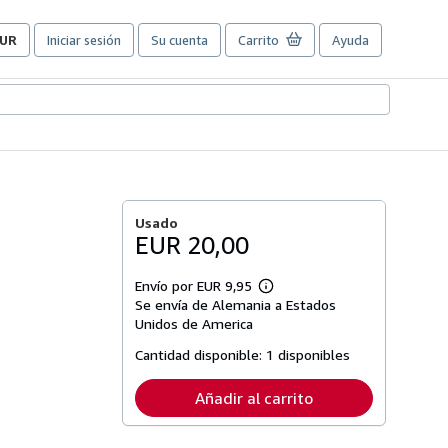
UR
Iniciar sesión
Su cuenta
Carrito
Ayuda
referencias
e
ompra
el
itio.
Usado
EUR 20,00
Envío por EUR 9,95
Más
Se envía de Alemania a Estados
información
sobre
Unidos de America
las
tarifas
Cantidad disponible:
1 disponibles
de
envío
Añadir al carrito