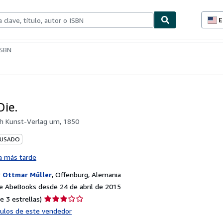
E
P
d
c
ionismo
Vendedores
Comenzar a vender
d
s
Die.
rh Kunst-Verlag um, 1850
 USADO
a más tarde
r
Ottmar Müller
,
Offenburg, Alemania
e AbeBooks desde 24 de abril de 2015
Calificación
e 3 estrellas)
del
ículos de este vendedor
vendedor: