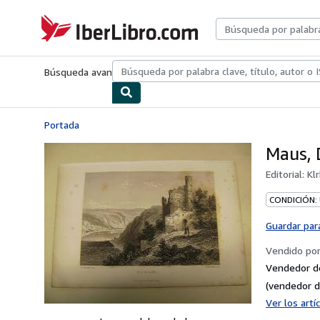
Pasar al contenido principal
IberLibro.com
Búsqueda avanzada
Colecciones
Libros antiguos
Arte y colecc
Portada
Maus, 
Editorial:
Kl
CONDICIÓN:
Guardar par
Vendido po
Vendedor d
(vendedor d
Ver los art