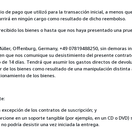
 de pago que utilizó para la transacción inicial, a menos q
currirá en ningún cargo como resultado de dicho reembolso.
cibido los bienes o hasta que nos haya presentado una prue
Müller, Offenburg, Germany, +49 07819488250, sin demoras in
 en que nos comunique su desistimiento del presente contrato
 de 14 días. Tendrá que asumir los gastos directos de devolu
r de los bienes como resultado de una manipulación distinta 
ncionamiento de los bienes.
te:
a excepción de los contratos de suscripción; y
rcione en un soporte tangible (por ejemplo, en un CD o DVD) si
o podría desistir una vez iniciada la entrega.