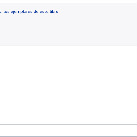
3
de
os
los ejemplares de este libro
5
estrellas