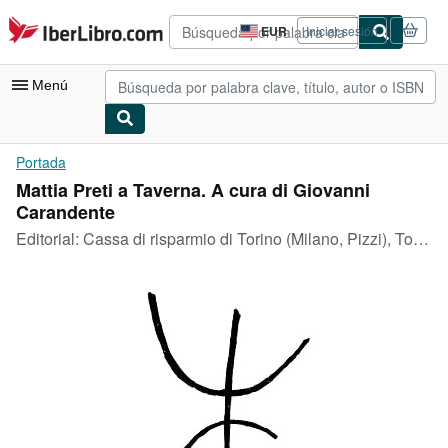
Pasar al contenido principal
IberLibro.com
EUR
Iniciar sesión
Preferencias
de
compra
Menú
del
sitio.
Mi cuenta
Portada
Mattia Preti a Taverna. A cura di Giovanni
Consultar mis pedidos
Carandente
Búsqueda avanzada
Editorial:
Cassa di risparmio di Torino (Milano, Pizzi), Torino, 1966
Colecciones
Libros antiguos
Arte y coleccionismo
Vendedores
Comenzar a vender
Ayuda