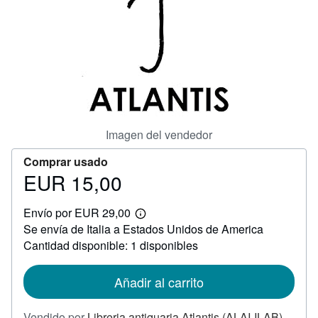
CERRAR
Imagen del vendedor
Comprar usado
EUR 15,00
Precio
EUR
Envío por EUR 29,00
15,00
Más
Se envía de Italia a Estados Unidos de America
información
sobre
Cantidad disponible: 1 disponibles
las
tarifas
de
Añadir al carrito
envío
Vendido por
Libreria antiquaria Atlantis (ALAI-ILAB)
,