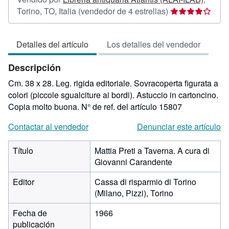
Calificación
Torino, TO, Italia
(vendedor de 4 estrellas)
del
vendedor:
Detalles del artículo
Los detalles del vendedor
4
de
Descripción
5
estrellas
Cm. 38 x 28. Leg. rigida editoriale. Sovracoperta figurata a
colori (piccole sgualciture ai bordi). Astuccio in cartoncino.
Copia molto buona.
N° de ref. del artículo 15807
Contactar al vendedor
Denunciar este artículo
Título
Mattia Preti a Taverna. A cura di
Giovanni Carandente
Editor
Cassa di risparmio di Torino
(Milano, Pizzi), Torino
Fecha de
1966
publicación