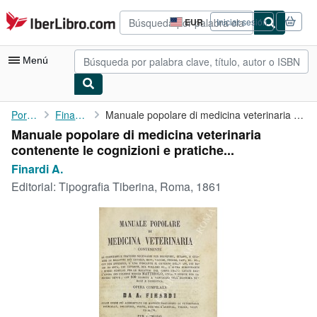
Pasar al contenido principal
IberLibro.com
EUR
Iniciar sesión
Preferencias
de
compra
Menú
del
sitio.
Mi cuenta
Portada
Finardi A.
Manuale popolare di medicina veterinaria contenente le ...
Manuale popolare di medicina veterinaria
Consultar mis pedidos
contenente le cognizioni e pratiche...
Búsqueda avanzada
Finardi A.
Editorial:
Tipografia Tiberina, Roma, 1861
Colecciones
Libros antiguos
Arte y coleccionismo
Vendedores
Comenzar a vender
Ayuda