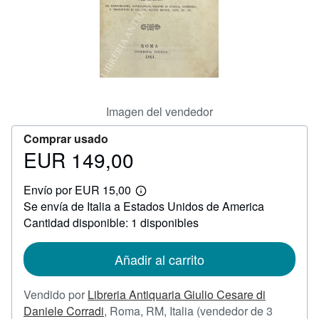
CERRAR
Imagen del vendedor
Comprar usado
EUR 149,00
Precio
EUR
Envío por EUR 15,00
149,00
Más
Se envía de Italia a Estados Unidos de America
información
sobre
Cantidad disponible: 1 disponibles
las
tarifas
de
Añadir al carrito
envío
Vendido por
Libreria Antiquaria Giulio Cesare di
Daniele Corradi
,
Roma, RM, Italia
(vendedor de 3