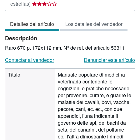
Calificación
estrellas)
del
vendedor:
Detalles del artículo
Los detalles del vendedor
3
de
Descripción
5
estrellas
Raro 670 p. 172x112 mm.
N° de ref. del artículo 53311
Contactar al vendedor
Denunciar este artículo
Título
Manuale popolare di medicina
veterinaria contenente le
cognizioni e pratiche necessarie
per prevenire, curare, e guarire le
malattie dei cavalli, bovi, vacche,
pecore, cani, ec. ec., con due
appendici, l'una indicante il
governo delle api, dei bachi da
seta, dei canarini, del pollame
ec., l'altra dimostrante i rimedi