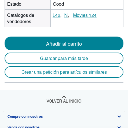
Estado
Good
Catálogos de
L42
N
Movies 124
vendedores
Añadir al carrito
Guardar para más tarde
Crear una petición para artículos similares
VOLVER AL INICIO
Compre con nosotros
Venda con nosotros
Búsqueda avanzada