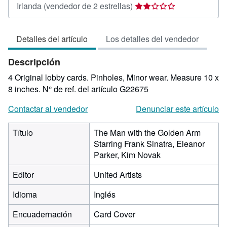
Calificación
Irlanda
(vendedor de 2 estrellas)
del
vendedor:
Detalles del artículo
Los detalles del vendedor
2
de
Descripción
5
estrellas
4 Original lobby cards. Pinholes, Minor wear. Measure 10 x
8 inches.
N° de ref. del artículo G22675
Contactar al vendedor
Denunciar este artículo
Título
The Man with the Golden Arm
Starring Frank Sinatra, Eleanor
Parker, Kim Novak
Editor
United Artists
Idioma
Inglés
Encuadernación
Card Cover