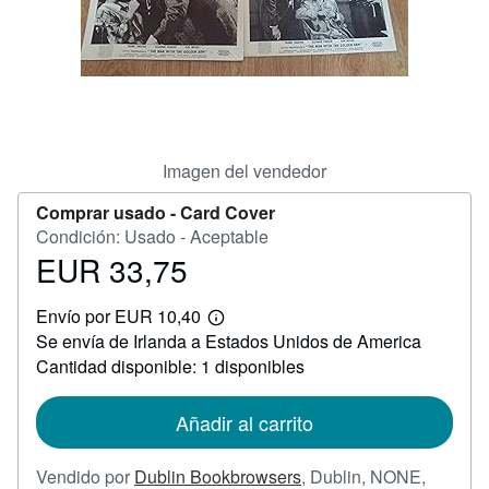
CERRAR
Imagen del vendedor
Comprar usado -
Card Cover
Condición: Usado - Aceptable
EUR 33,75
Precio
EUR
Envío por EUR 10,40
33,75
Más
Se envía de Irlanda a Estados Unidos de America
información
sobre
Cantidad disponible: 1 disponibles
las
tarifas
de
Añadir al carrito
envío
Vendido por
Dublin Bookbrowsers
,
Dublin, NONE,