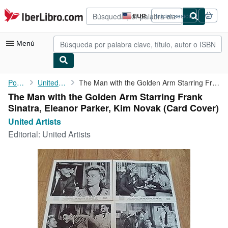
Pasar al contenido principal
IberLibro.com
EUR
Iniciar sesión
Preferencias
de
compra
Menú
del
sitio.
Mi cuenta
Portada
United Artists
The Man with the Golden Arm Starring Frank Sinatra, Eleanor ...
The Man with the Golden Arm Starring Frank
Consultar mis pedidos
Sinatra, Eleanor Parker, Kim Novak (Card Cover)
Búsqueda avanzada
United Artists
Editorial:
United Artists
Colecciones
Libros antiguos
Arte y coleccionismo
Vendedores
Comenzar a vender
Ayuda