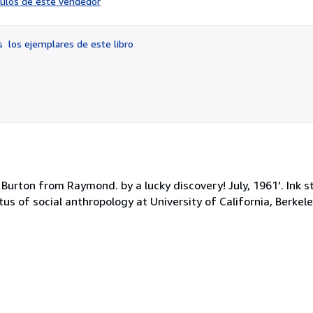
ículos de este vendedor
vendedor:
5
de
os
los ejemplares de este libro
5
estrellas
To Burton from Raymond. by a lucky discovery! July, 1961'. In
us of social anthropology at University of California, Berkele