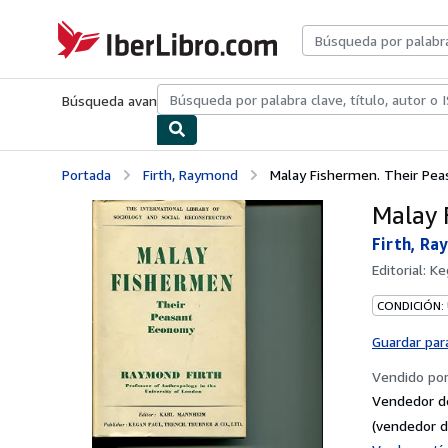
Pasar al contenido principal
IberLibro.com
Búsqueda avanzada
Colecciones
Libros antiguos
Arte y colecc
Portada
Firth, Raymond
Malay Fishermen. Their Pe
Malay 
Firth, R
Editorial:
Ke
CONDICIÓN:
Guardar par
Vendido po
Vendedor d
(vendedor d