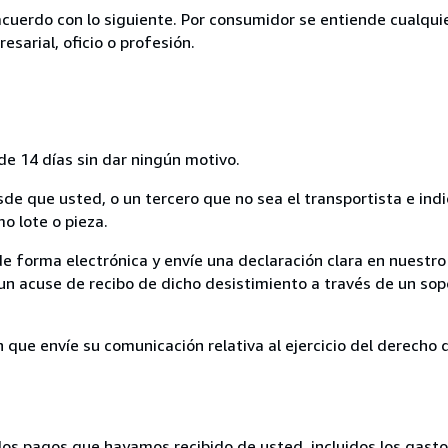
acuerdo con lo siguiente. Por consumidor se entiende cualqui
esarial, oficio o profesión.
de 14 días sin dar ningún motivo.
sde que usted, o un tercero que no sea el transportista e ind
mo lote o pieza.
de forma electrónica y envíe una declaración clara en nuestro
un acuse de recibo de dicho desistimiento a través de un sop
n que envíe su comunicación relativa al ejercicio del derecho
los pagos que hayamos recibido de usted, incluidos los gasto