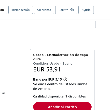
UR
Iniciar sesión
Su cuenta
Carrito
Ayuda
referencias
e
ompra
el
itio.
Usado -
Encuadernación de tapa
dura
Condición: Usado - Bueno
EUR 53,91
Envío por EUR 5,15
Más
Se envía dentro de Estados Unidos
información
sobre
de America
las
ica
tarifas
Cantidad disponible:
1 disponibles
de
envío
Añadir al carrito