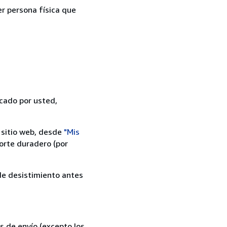
er persona física que
icado por usted,
 sitio web, desde
"Mis
orte duradero (por
 de desistimiento antes
s de envío (excepto los