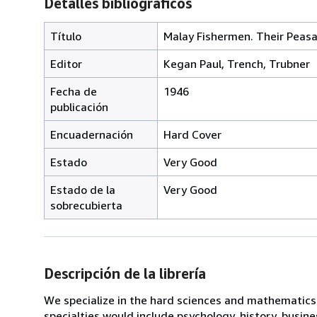
Detalles bibliográficos
Título
Malay Fishermen. Their Peas
Editor
Kegan Paul, Trench, Trubner
Fecha de
1946
publicación
Encuadernación
Hard Cover
Estado
Very Good
Estado de la
Very Good
sobrecubierta
Descripción de la librería
We specialize in the hard sciences and mathematics b
specialties would include psychology, history, busi