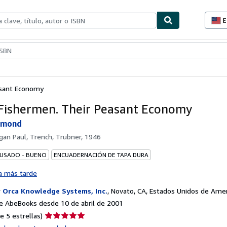
E
P
d
c
ionismo
Vendedores
Comenzar a vender
d
s
asant Economy
Fishermen. Their Peasant Economy
aymond
gan Paul, Trench, Trubner, 1946
 USADO - BUENO
ENCUADERNACIÓN DE TAPA DURA
a más tarde
r
Orca Knowledge Systems, Inc.
,
Novato, CA, Estados Unidos de Amer
e AbeBooks desde 10 de abril de 2001
Calificación
e 5 estrellas)
del