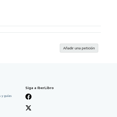
Añadir una petición
Siga a IberLibro
 y guías