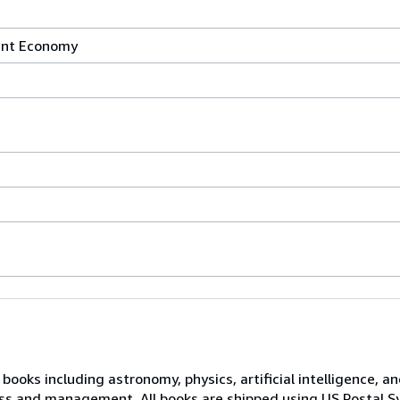
ant Economy
ooks including astronomy, physics, artificial intelligence, a
ness and management. All books are shipped using US Postal Sy