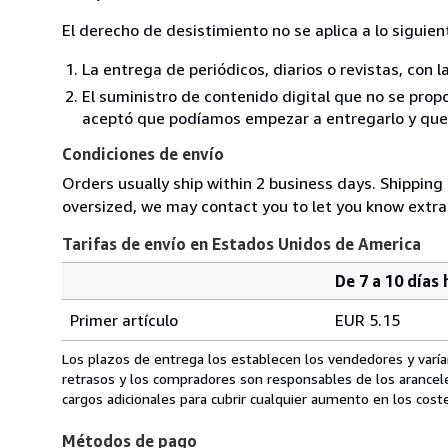
El derecho de desistimiento no se aplica a lo siguien
La entrega de periódicos, diarios o revistas, con l
El suministro de contenido digital que no se propo
aceptó que podíamos empezar a entregarlo y que n
Condiciones de envío
Orders usually ship within 2 business days. Shipping 
oversized, we may contact you to let you know extra 
Tarifas de envío en Estados Unidos de America
De 7 a 10 días 
Cantidad
Tarifas
del
Primer artículo
EUR 5.15
pedido
de
envío
Los plazos de entrega los establecen los vendedores y varían
en
retrasos y los compradores son responsables de los arancel
Estados
cargos adicionales para cubrir cualquier aumento en los coste
Unidos
Métodos de pago
de