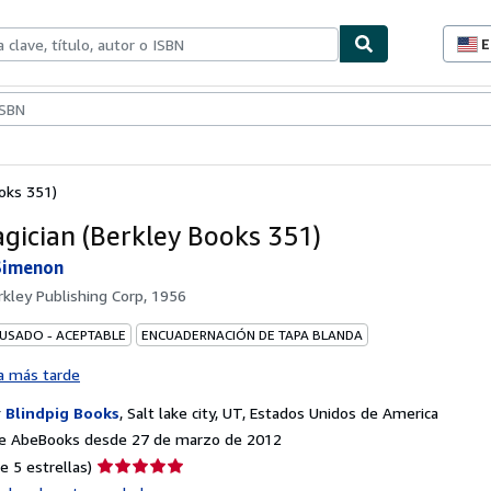
E
P
d
c
ionismo
Vendedores
Comenzar a vender
d
s
oks 351)
gician (Berkley Books 351)
Simenon
rkley Publishing Corp, 1956
 USADO - ACEPTABLE
ENCUADERNACIÓN DE TAPA BLANDA
a más tarde
r
Blindpig Books
,
Salt lake city, UT, Estados Unidos de America
e AbeBooks desde 27 de marzo de 2012
Calificación
e 5 estrellas)
del