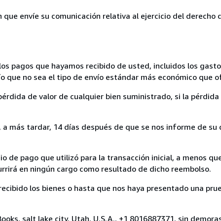
n que envíe su comunicación relativa al ejercicio del derecho
los pagos que hayamos recibido de usted, incluidos los gasto
nvío que no sea el tipo de envío estándar más económico que 
rdida de valor de cualquier bien suministrado, si la pérdida 
a más tardar, 14 días después de que se nos informe de su d
 de pago que utilizó para la transacción inicial, a menos q
currirá en ningún cargo como resultado de dicho reembolso.
cibido los bienes o hasta que nos haya presentado una prue
ooks, salt lake city, Utah, U.S.A., +1 8016887371, sin demoras