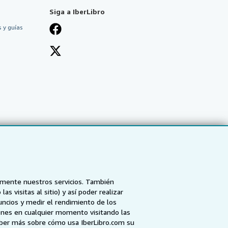
Siga a IberLibro
 y guías
tamente nuestros servicios. También
 visitas al sitio) y así poder realizar
uncios y medir el rendimiento de los
ones en cualquier momento visitando las
NZ
AbeBooks.ca
ZVAB.com
aber más sobre cómo usa IberLibro.com su