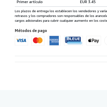
Primer artículo
EUR 3.45
pedido
de
envío
Los plazos de entrega los establecen los vendedores y varían
en
retrasos y los compradores son responsables de los arancel
Estados
cargos adicionales para cubrir cualquier aumento en los coste
Unidos
Métodos de pago
de
America