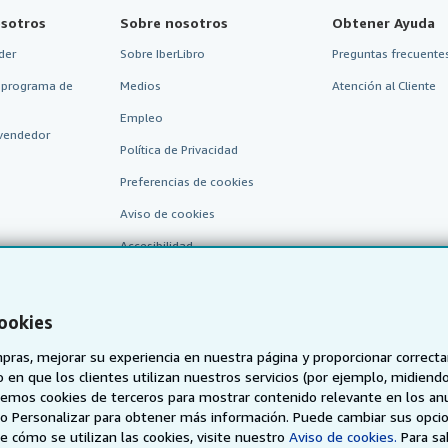
sotros
Sobre nosotros
Obtener Ayuda
der
Sobre IberLibro
Preguntas frecuentes
 programa de
Medios
Atención al Cliente
Empleo
vendedor
Política de Privacidad
Preferencias de cookies
Aviso de cookies
Accesibilidad
cookies
pras, mejorar su experiencia en nuestra página y proporcionar correc
 que los clientes utilizan nuestros servicios (por ejemplo, midiendo las
aremos cookies de terceros para mostrar contenido relevante en los an
o o Personalizar para obtener más información. Puede cambiar sus opci
AbeBooks.de
AbeBooks.fr
AbeBooks.it
AbeBooks Aus/
 cómo se utilizan las cookies, visite nuestro
Aviso de cookies.
Para s