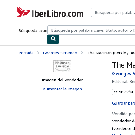
Pasar al contenido principal
IberLibro.com
Búsqueda avanzada
Colecciones
Libros antiguos
Arte y colecc
Portada
Georges Simenon
The Magician (Berkley Bo
The Ma
Georges 
Imagen del vendedor
Editorial:
Be
Aumentar la imagen
CONDICIÓN:
Guardar par
Vendido po
Vendedor d
(vendedor d