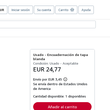
UR
Iniciar sesión
Su cuenta
Carrito
Ayuda
referencias
e
ompra
el
itio.
Usado -
Encuadernación de tapa
blanda
Condición: Usado - Aceptable
EUR 24,77
Envío por EUR 3,45
Más
Se envía dentro de Estados Unidos
información
sobre
de America
las
tarifas
Cantidad disponible:
1 disponibles
de
envío
Añadir al carrito