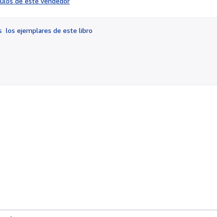
ículos de este vendedor
vendedor:
5
de
os
los ejemplares de este libro
5
estrellas