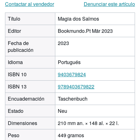
Contactar al vendedor
Denunciar este artículo
Título
Magia dos Salmos
Editor
Bookmundo.Pt Mär 2023
Fecha de
2023
publicación
Idioma
Portugués
ISBN 10
9403679824
ISBN 13
9789403679822
Encuadernación
Taschenbuch
Estado
Neu
210 milím
Dimensiones
210 mm an. × 148 al. × 22 l.
de
Peso
449 gramos
ancho