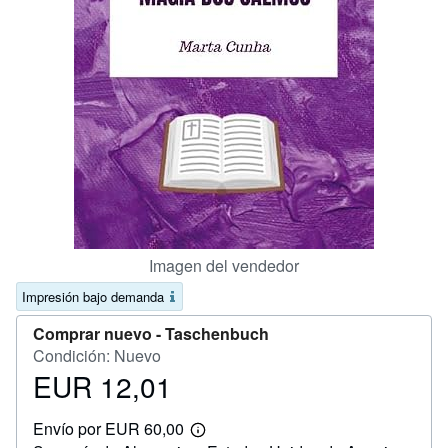
CERRAR
Imagen del vendedor
Impresión bajo demanda
Comprar nuevo -
Taschenbuch
Condición: Nuevo
EUR 12,01
Precio
EUR
Envío por EUR 60,00
12,01
Más