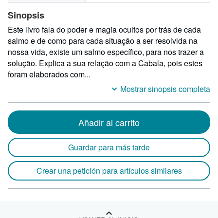
por
Sinopsis
148
de
Este livro fala do poder e magia ocultos por trás de cada
alto
salmo e de como para cada situação a ser resolvida na
por
nossa vida, existe um salmo específico, para nos trazer a
22
solução. Explica a sua relação com a Cabala, pois estes
de
foram elaborados com...
largo
Mostrar sinopsis completa
Añadir al carrito
Guardar para más tarde
Crear una petición para artículos similares