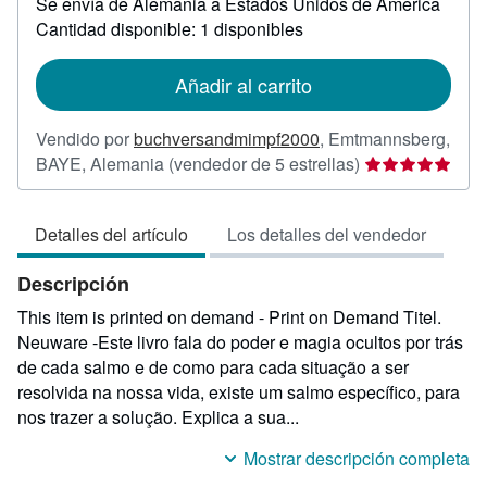
Se envía de Alemania a Estados Unidos de America
información
sobre
Cantidad disponible: 1 disponibles
las
tarifas
de
Añadir al carrito
envío
Vendido por
buchversandmimpf2000
,
Emtmannsberg,
Calificación
BAYE, Alemania
(vendedor de 5 estrellas)
del
vendedor:
Detalles del artículo
Los detalles del vendedor
5
de
Descripción
5
estrellas
This item is printed on demand - Print on Demand Titel.
Neuware -Este livro fala do poder e magia ocultos por trás
de cada salmo e de como para cada situação a ser
resolvida na nossa vida, existe um salmo específico, para
nos trazer a solução. Explica a sua...
Mostrar descripción completa