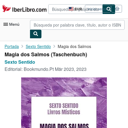
Pasar al contenido principal
IberLibro.com
EUR
Iniciar sesión
Preferencias
de
compra
Menú
del
sitio.
Mi cuenta
Portada
Sexto Sentido
Magia dos Salmos
Magia dos Salmos (Taschenbuch)
Consultar mis pedidos
Sexto Sentido
Búsqueda avanzada
Editorial:
Bookmundo.Pt Mär 2023, 2023
Colecciones
Libros antiguos
Arte y coleccionismo
Vendedores
Comenzar a vender
Ayuda