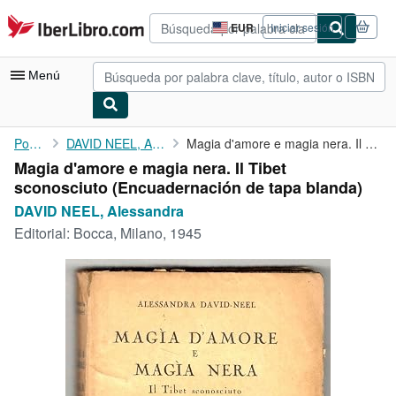
Pasar al contenido principal
IberLibro.com
EUR
Iniciar sesión
Preferencias
de
compra
Menú
del
sitio.
Mi cuenta
Portada
DAVID NEEL, Alessandra
Magia d'amore e magia nera. Il Tibet sconosciuto
Magia d'amore e magia nera. Il Tibet
Consultar mis pedidos
sconosciuto (Encuadernación de tapa blanda)
Búsqueda avanzada
DAVID NEEL, Alessandra
Editorial:
Bocca, Milano, 1945
Colecciones
Libros antiguos
Arte y coleccionismo
Vendedores
Comenzar a vender
Ayuda