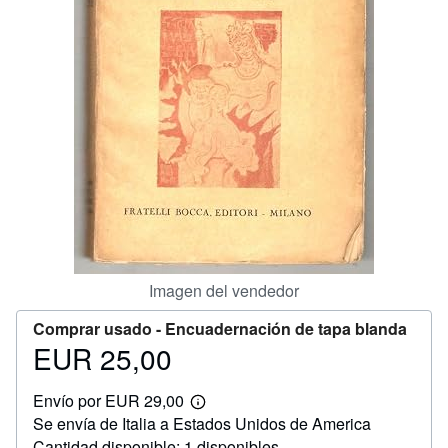
CERRAR
Imagen del vendedor
Comprar usado -
Encuadernación de tapa blanda
EUR 25,00
Precio
EUR
Envío por EUR 29,00
25,00
Más
Se envía de Italia a Estados Unidos de America
información
sobre
Cantidad disponible: 1 disponibles