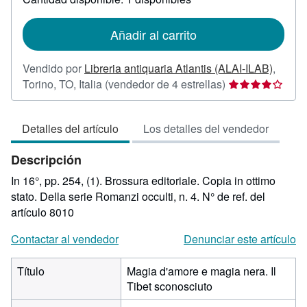
las
tarifas
de
Añadir al carrito
envío
Vendido por
Libreria antiquaria Atlantis (ALAI-ILAB)
,
Calificación
Torino, TO, Italia
(vendedor de 4 estrellas)
del
vendedor:
Detalles del artículo
Los detalles del vendedor
4
de
Descripción
5
estrellas
In 16°, pp. 254, (1). Brossura editoriale. Copia in ottimo
stato. Della serie Romanzi occulti, n. 4.
N° de ref. del
artículo 8010
Contactar al vendedor
Denunciar este artículo
Título
Magia d'amore e magia nera. Il
Tibet sconosciuto