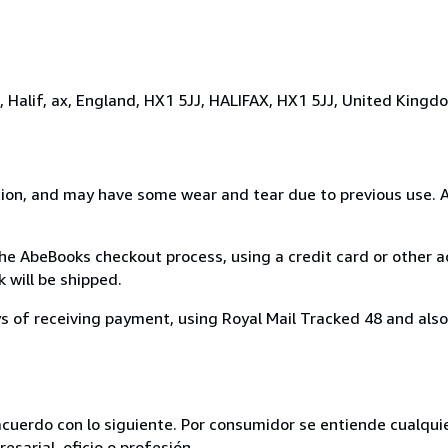
t, Halif, ax, England, HX1 5JJ, HALIFAX, HX1 5JJ, United Kingd
dition, and may have some wear and tear due to previous use.
e AbeBooks checkout process, using a credit card or other
will be shipped.
ys of receiving payment, using Royal Mail Tracked 48 and also 
acuerdo con lo siguiente. Por consumidor se entiende cualqui
esarial, oficio o profesión.