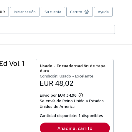
UR
Iniciar sesión
Su cuenta
Carrito
Ayuda
referencias
e
ompra
el
itio.
Ed Vol 1
Usado -
Encuadernación de tapa
dura
Condición: Usado - Excelente
EUR 48,02
Envío por EUR 34,96
Más
Se envía de Reino Unido a Estados
información
sobre
Unidos de America
las
tarifas
Cantidad disponible:
1 disponibles
de
envío
Añadir al carrito