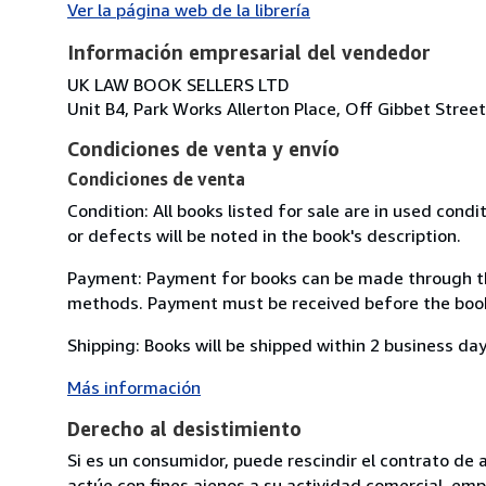
Ver la página web de la librería
Información empresarial del vendedor
UK LAW BOOK SELLERS LTD
Unit B4, Park Works Allerton Place, Off Gibbet Stree
Condiciones de venta y envío
Condiciones de venta
Condition: All books listed for sale are in used con
or defects will be noted in the book's description.
Payment: Payment for books can be made through th
methods. Payment must be received before the book 
Shipping: Books will be shipped within 2 business da
Más información
Derecho al desistimiento
Si es un consumidor, puede rescindir el contrato de 
actúe con fines ajenos a su actividad comercial, empr