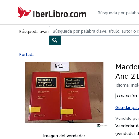
Pasar al contenido principal
IberLibro.com
Búsqueda avanzada
Colecciones
Libros antiguos
Arte y colecc
Portada
Macdon
And 2 
Idioma:
Ingl
CONDICIÓN:
Guardar par
Vendido po
Vendedor d
(vendedor d
Imagen del vendedor