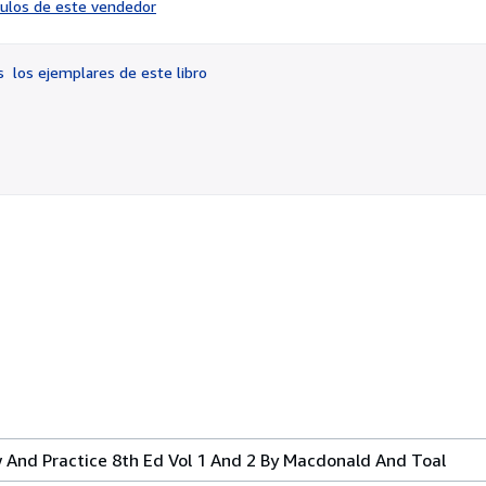
ículos de este vendedor
vendedor:
5
de
os
los ejemplares de este libro
5
estrellas
 And Practice 8th Ed Vol 1 And 2 By Macdonald And Toal