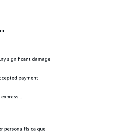
om
 Any significant damage
 accepted payment
express...
er persona física que