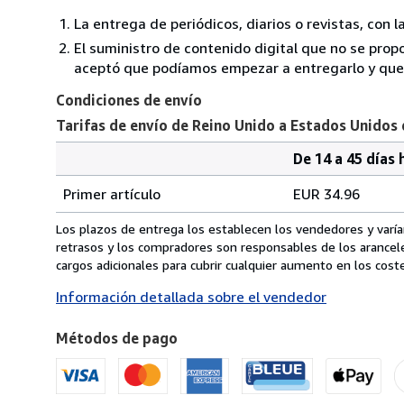
La entrega de periódicos, diarios o revistas, con l
El suministro de contenido digital que no se propo
aceptó que podíamos empezar a entregarlo y que n
Condiciones de envío
Tarifas de envío de Reino Unido a Estados Unidos
De 14 a 45 días 
Cantidad
Tarifas
del
Primer artículo
EUR 34.96
pedido
de
envío
Los plazos de entrega los establecen los vendedores y varían
de
retrasos y los compradores son responsables de los arancel
Reino
cargos adicionales para cubrir cualquier aumento en los coste
Unido
Información detallada sobre el vendedor
a
Estados
Métodos de pago
Unidos
de
America