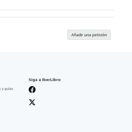
Añadir una petición
Siga a IberLibro
 y guías