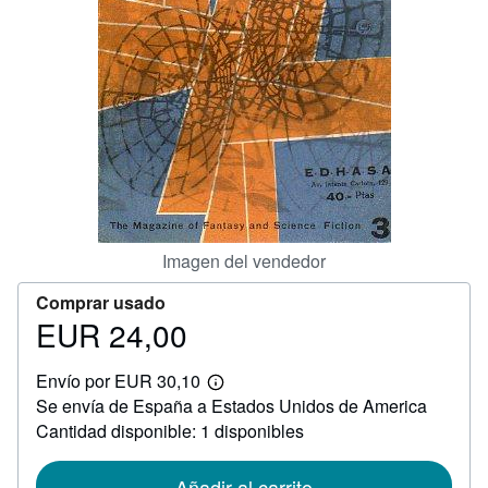
CERRAR
Imagen del vendedor
Comprar usado
EUR 24,00
Precio
EUR
Envío por EUR 30,10
24,00
Más
Se envía de España a Estados Unidos de America
información
sobre
Cantidad disponible: 1 disponibles
las
tarifas
de
Añadir al carrito
envío