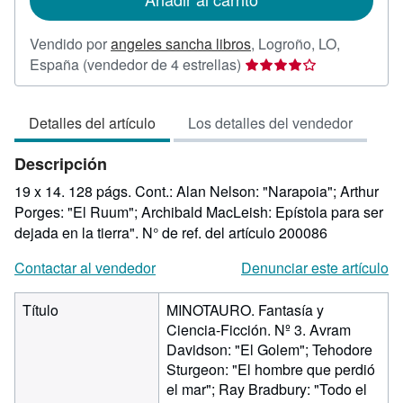
Vendido por
angeles sancha libros
,
Logroño, LO,
Calificación
España
(vendedor de 4 estrellas)
del
vendedor:
Detalles del artículo
Los detalles del vendedor
4
de
Descripción
5
estrellas
19 x 14. 128 págs. Cont.: Alan Nelson: "Narapoia"; Arthur
Porges: "El Ruum"; Archibald MacLeish: Epístola para ser
dejada en la tierra".
N° de ref. del artículo 200086
Contactar al vendedor
Denunciar este artículo
Título
MINOTAURO. Fantasía y
Ciencia-Ficción. Nº 3. Avram
Davidson: "El Golem"; Tehodore
Sturgeon: "El hombre que perdió
el mar"; Ray Bradbury: "Todo el