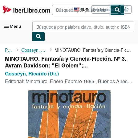
Pasar al contenido principal
IberLibro.com
EUR
Iniciar sesión
Preferencias
de
compra
Menú
del
sitio.
Mi cuenta
Portada
Gosseyn, Ricardo (Dir.)
MINOTAURO. Fantasía y Ciencia-Ficción. Nº 3. Avram Davidson: "El...
MINOTAURO. Fantasía y Ciencia-Ficción. Nº 3.
Consultar mis pedidos
Avram Davidson: "El Golem";...
Búsqueda avanzada
Gosseyn, Ricardo (Dir.)
Editorial:
Minotauro. Enero-Febrero 1965., Buenos Aires., 1965
Colecciones
Libros antiguos
Arte y coleccionismo
Vendedores
Comenzar a vender
Ayuda