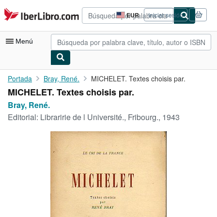
Pasar al contenido principal
IberLibro.com
EUR
Iniciar sesión
Preferencias
de
compra
Menú
del
sitio.
Mi cuenta
Portada
Bray, René.
MICHELET. Textes choisis par.
MICHELET. Textes choisis par.
Consultar mis pedidos
Bray, René.
Búsqueda avanzada
Editorial:
Libraririe de l Université., Fribourg., 1943
Colecciones
Libros antiguos
Arte y coleccionismo
Vendedores
Comenzar a vender
Ayuda