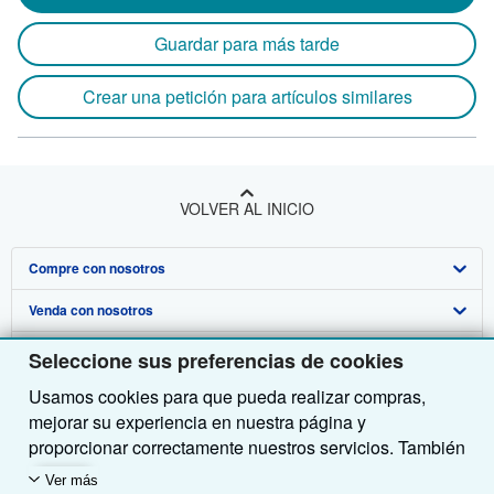
Guardar para más tarde
Crear una petición para artículos similares
VOLVER AL INICIO
Compre con nosotros
Venda con nosotros
Búsqueda avanzada
Sobre nosotros
Colecciones
Comenzar a vender
Seleccione sus preferencias de cookies
Usamos cookies para que pueda realizar compras,
Obtener Ayuda
Mi cuenta
Únase a nuestro programa de afiliados
Sobre IberLibro
mejorar su experiencia en nuestra página y
Otras compañías de AbeBooks
Mis pedidos
Recomiende un vendedor
Medios
Preguntas frecuentes y guías
proporcionar correctamente nuestros servicios. También
utilizamos cookies para comprender el modo en que los
Siga a IberLibro
Ver carrito
Empleo
Atención al Cliente
AbeBooks.com
Ver más