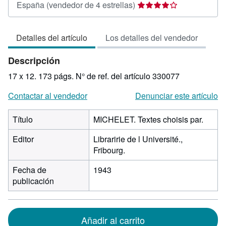
Calificación
España
(vendedor de 4 estrellas)
del
vendedor:
Detalles del artículo
Los detalles del vendedor
4
de
Descripción
5
estrellas
17 x 12. 173 págs.
N° de ref. del artículo 330077
Contactar al vendedor
Denunciar este artículo
Título
MICHELET. Textes choisis par.
Editor
Libraririe de l Université.,
Fribourg.
Fecha de
1943
publicación
Añadir al carrito