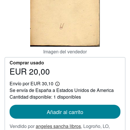
CERRAR
Imagen del vendedor
Comprar usado
EUR 20,00
Precio
EUR
Envío por EUR 30,10
20,00
Más
Se envía de España a Estados Unidos de America
información
sobre
Cantidad disponible: 1 disponibles
las
tarifas
de
Añadir al carrito
envío
Vendido por
angeles sancha libros
,
Logroño, LO,