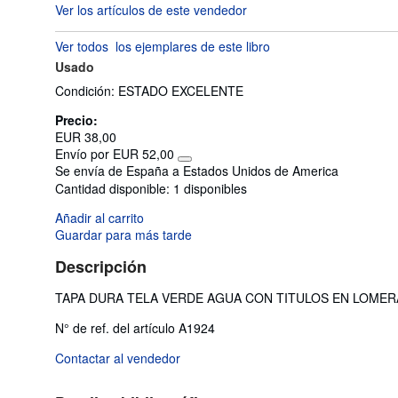
Ver los artículos de este vendedor
vendedor:
5
Ver todos
los ejemplares de este libro
de
Usado
5
estrellas
Condición: ESTADO EXCELENTE
Precio:
EUR 38,00
Envío por EUR 52,00
Más
Se envía de España a Estados Unidos de America
información
Cantidad disponible:
1 disponibles
sobre
las
Añadir al carrito
tarifas
de
Guardar para más tarde
envío
Descripción
TAPA DURA TELA VERDE AGUA CON TITULOS EN LOMER
N° de ref. del artículo A1924
Contactar al vendedor