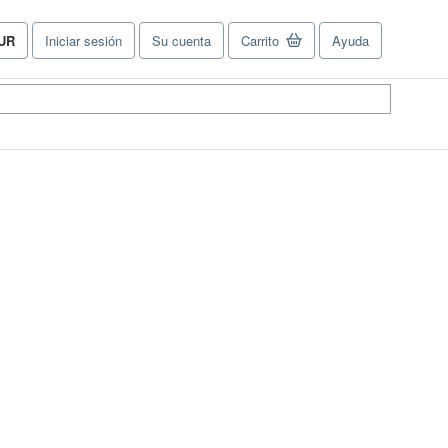
UR
Iniciar sesión
Su cuenta
Carrito
Ayuda
referencias
e
ompra
el
tio.