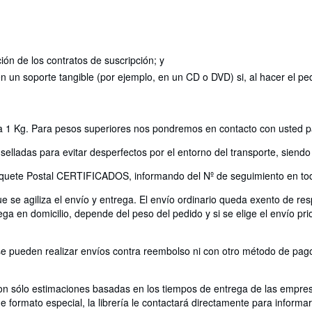
ción de los contratos de suscripción; y
 en un soporte tangible (por ejemplo, en un CD o DVD) si, al hacer el
a 1 Kg. Para pesos superiores nos pondremos en contacto con usted para
 selladas para evitar desperfectos por el entorno del transporte, sien
ete Postal CERTIFICADOS, informando del Nº de seguimiento en tod
e se agiliza el envío y entrega. El envío ordinario queda exento de resp
 en domicilio, depende del peso del pedido y si se elige el envío pri
 pueden realizar envíos contra reembolso ni con otro método de pago, 
 Son sólo estimaciones basadas en los tiempos de entrega de las empr
e formato especial, la librería le contactará directamente para informar