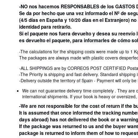
-NO nos hacemos RESPONSABLES de los GASTOS DE R
Se da por hecho que una vez informado el Nº de segu
(4/5 días en España y 10/20 días en el Extranjero) n
identidad para retirarlo.
Si el paquete nos fuera devuelto y desea su reenvío
es devuelto el paquete, para informarles de cómo soli
-The calculations for the shipping costs were made up to 1 Kg 
The packages are always made with plastic covers desperfecto
-ALL SHIPPINGS are by CORREOS POST CERTIFIED Postal Let
-The Priority is shipping and fast delivery. Standard shipping is
-Delivery outside the territory of Spain - Payment will only b
We can not guarantee delivery time completely . They are 
international shipments. If your book is heavy or oversized, t
-We are not responsible for the cost of return if the
It is assumed that once informed the tracking number 
days abroad) has not delivered the book or a warnin
If the package was returned to us and the buyer want 
package is returned to inform them of how to request