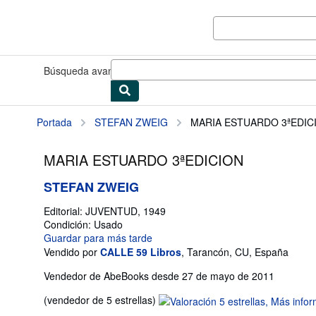
Pasar al contenido principal
IberLibro.com
Búsqueda avanzada
Colecciones
Libros antiguos
Arte y colec
Portada
STEFAN ZWEIG
MARIA ESTUARDO 3ªEDIC
MARIA ESTUARDO 3ªEDICION
STEFAN ZWEIG
Editorial:
JUVENTUD, 1949
Condición: Usado
Guardar para más tarde
Vendido por
CALLE 59 Libros
,
Tarancón, CU, España
Vendedor de AbeBooks desde 27 de mayo de 2011
Calificación
(vendedor de 5 estrellas)
del