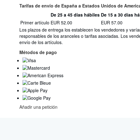
Tarifas de envío de España a Estados Unidos de Americ
De 25 a 45 días hábiles
De 15 a 30 días há
Cantidad
Tarifas
Primer artículo
EUR 52.00
EUR 57.00
del
de
pedido
Los plazos de entrega los establecen los vendedores y varía
envío
responsables de los aranceles o tarifas asociadas. Los vend
de
envío de los artículos.
España
a
Métodos de pago
Estados
Unidos
de
America
Añadir una petición