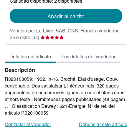
Cantidad disponible: 2 disponibles
las
tarifas
de
Añadir al carrito
envío
Vendido por
Le-Livre
,
SABLONS, Francia
(vendedor
Calificación
de 5 estrellas)
del
vendedor:
Detalles del artículo
Los detalles del vendedor
5
de
Descripción
5
estrellas
R320108059: 1932. In-16. Broché. Etat d'usage, Couv.
convenable, Dos satisfaisant, Intérieur frais. 320 pages
augmentées de nombreuses figures en noir et blanc dans
et hors texte - Nombreuses pages publicitaires (48 pages) .
. . . Classification Dewey : 621-Energie.
N° de ref. del
artículo R320108059
Contactar al vendedor
Denunciar este artículo