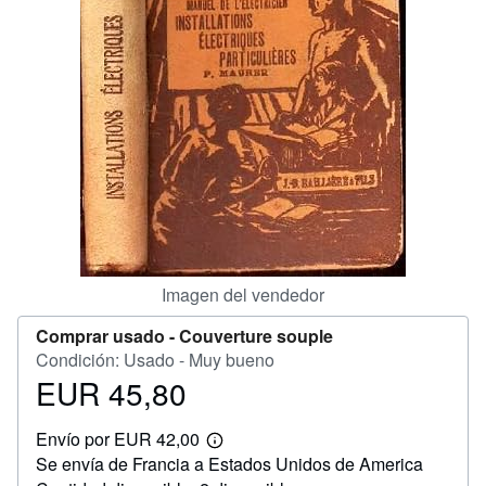
CERRAR
Imagen del vendedor
Comprar usado -
Couverture souple
Condición: Usado - Muy bueno
EUR 45,80
Precio
EUR
Envío por EUR 42,00
45,80
Más
Se envía de Francia a Estados Unidos de America
información
sobre