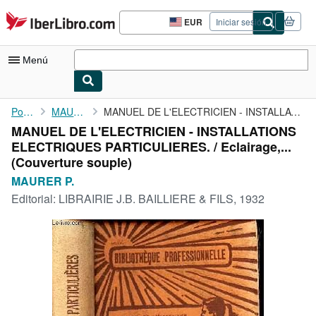
Pasar al contenido principal
IberLibro.com
EUR
Iniciar sesión
Preferencias
de
compra
Menú
del
sitio.
Mi cuenta
Portada
MAURER P.
MANUEL DE L'ELECTRICIEN - INSTALLATIONS ELECTRIQUES ...
MANUEL DE L'ELECTRICIEN - INSTALLATIONS
Consultar mis pedidos
ELECTRIQUES PARTICULIERES. / Eclairage,...
Búsqueda avanzada
(Couverture souple)
MAURER P.
Colecciones
Editorial:
LIBRAIRIE J.B. BAILLIERE & FILS, 1932
Libros antiguos
Arte y coleccionismo
Vendedores
Comenzar a vender
Ayuda