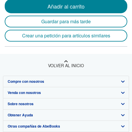
Añadir al carrito
Guardar para más tarde
Crear una petición para artículos similares
VOLVER AL INICIO
Compre con nosotros
Venda con nosotros
Búsqueda avanzada
Sobre nosotros
Colecciones
Comenzar a vender
Obtener Ayuda
Mi cuenta
Únase a nuestro programa de afiliados
Sobre IberLibro
Otras compañías de AbeBooks
Mis pedidos
Recomiende un vendedor
Medios
Preguntas frecuentes y guías