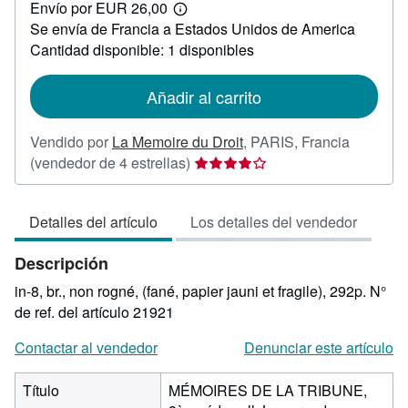
Envío por EUR 26,00
30,00
Más
Se envía de Francia a Estados Unidos de America
información
sobre
Cantidad disponible: 1 disponibles
las
tarifas
de
Añadir al carrito
envío
Vendido por
La Memoire du Droit
,
PARIS, Francia
Calificación
(vendedor de 4 estrellas)
del
vendedor:
Detalles del artículo
Los detalles del vendedor
4
de
Descripción
5
estrellas
in-8, br., non rogné, (fané, papier jauni et fragile), 292p.
N°
de ref. del artículo 21921
Contactar al vendedor
Denunciar este artículo
Título
MÉMOIRES DE LA TRIBUNE,