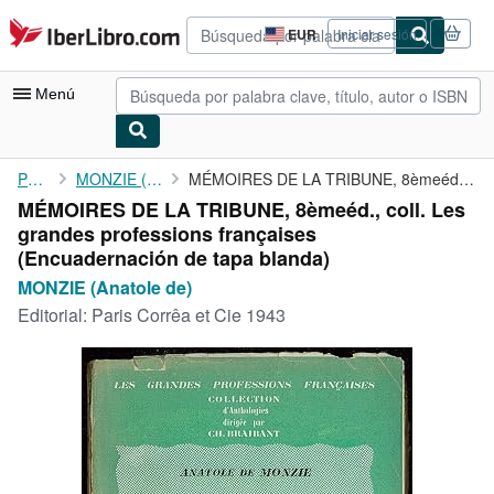
Pasar al contenido principal
IberLibro.com
EUR
Iniciar sesión
Preferencias
de
compra
Menú
del
sitio.
Mi cuenta
Portada
MONZIE (Anatole de)
MÉMOIRES DE LA TRIBUNE, 8èmeéd., coll. Les grandes professions ...
MÉMOIRES DE LA TRIBUNE, 8èmeéd., coll. Les
Consultar mis pedidos
grandes professions françaises
Búsqueda avanzada
(Encuadernación de tapa blanda)
MONZIE (Anatole de)
Colecciones
Editorial:
Paris Corrêa et Cie 1943
Libros antiguos
Arte y coleccionismo
Vendedores
Comenzar a vender
Ayuda