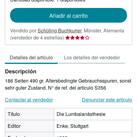
las
tarifas
de
Añadir al carrito
envío
Vendido por
Schüling Buchkurier
,
Münster, Alemania
Calificación
(vendedor de 4 estrellas)
del
vendedor:
Detalles del artículo
Los detalles del vendedor
4
de
Descripción
5
estrellas
186 Seiten 490 gr. Altersbedingte Gebrauchsspuren, sonst
sehr guter Zustand.
N° de ref. del artículo S356
Contactar al vendedor
Denunciar este artículo
Título
Die Lumbalanästhesie
Editor
Enke, Stuttgart