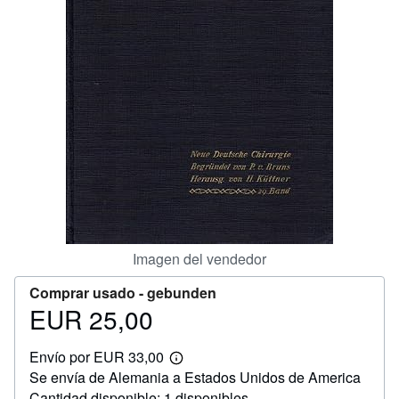
CERRAR
Imagen del vendedor
Comprar usado -
gebunden
EUR 25,00
Precio
EUR
Envío por EUR 33,00
25,00
Más
Se envía de Alemania a Estados Unidos de America
información
sobre
Cantidad disponible: 1 disponibles