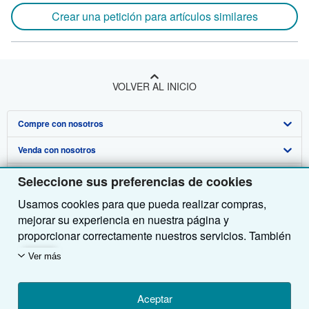
Crear una petición para artículos similares
VOLVER AL INICIO
Compre con nosotros
Venda con nosotros
Búsqueda avanzada
Sobre nosotros
Colecciones
Comenzar a vender
Seleccione sus preferencias de cookies
Usamos cookies para que pueda realizar compras,
Obtener Ayuda
Mi cuenta
Únase a nuestro programa de afiliados
Sobre IberLibro
mejorar su experiencia en nuestra página y
Otras compañías de AbeBooks
Mis pedidos
Recomiende un vendedor
Medios
Preguntas frecuentes y guías
proporcionar correctamente nuestros servicios. También
utilizamos cookies para comprender el modo en que los
Siga a IberLibro
Ver carrito
Empleo
Atención al Cliente
AbeBooks.com
Ver más
clientes utilizan nuestros servicios (por ejemplo,
midiendo las visitas al sitio) y así poder realizar
Política de Privacidad
AbeBooks.co.uk
mejoras. Si está de acuerdo, también utilizaremos
Aceptar
Preferencias de cookies
AbeBooks.de