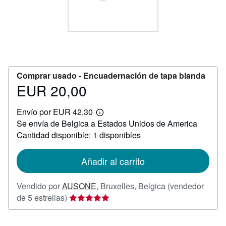
CERRAR
Comprar usado -
Encuadernación de tapa blanda
EUR 20,00
Precio
EUR
Envío por EUR 42,30
20,00
Más
Se envía de Belgica a Estados Unidos de America
información
sobre
Cantidad disponible: 1 disponibles
las
tarifas
de
Añadir al carrito
envío
Vendido por
AUSONE
,
Bruxelles, Belgica
(vendedor
Calificación
de 5 estrellas)
del
vendedor: