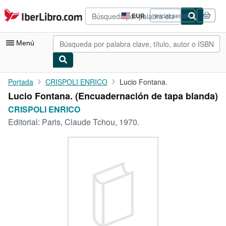
Pasar al contenido principal
IberLibro.com
EUR
Iniciar sesión
Preferencias
de
compra
Menú
del
sitio.
Mi cuenta
Portada
CRISPOLI ENRICO
Lucio Fontana.
Lucio Fontana. (Encuadernación de tapa blanda)
Consultar mis pedidos
CRISPOLI ENRICO
Búsqueda avanzada
Editorial:
Paris, Claude Tchou, 1970.
Colecciones
Libros antiguos
Arte y coleccionismo
Vendedores
Comenzar a vender
Ayuda