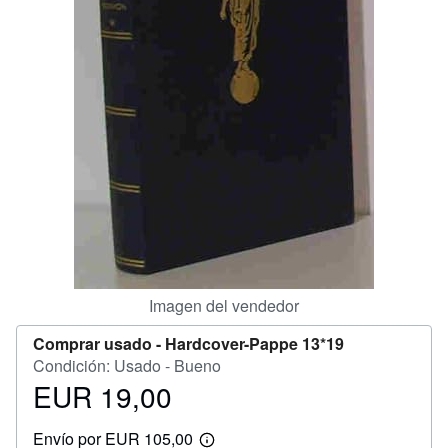
CERRAR
Imagen del vendedor
Comprar usado -
Hardcover-Pappe 13*19
Condición: Usado - Bueno
EUR 19,00
Precio
EUR
Envío por EUR 105,00
19,00
Más