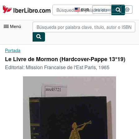
Pasar al contenido principal
IberLibro.com
EUR
Iniciar sesión
Preferencias
de
compra
Menú
del
sitio.
Mi cuenta
Portada
Le Livre de Mormon (Hardcover-Pappe 13*19)
Consultar mis pedidos
Editorial:
Mission Francaise de l'Est Paris, 1965
Búsqueda avanzada
Colecciones
Libros antiguos
Arte y coleccionismo
Vendedores
Comenzar a vender
Ayuda