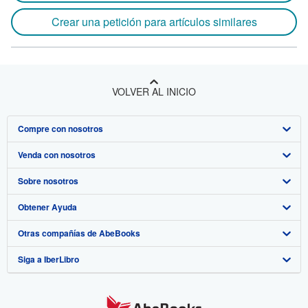
Crear una petición para artículos similares
VOLVER AL INICIO
Compre con nosotros
Venda con nosotros
Búsqueda avanzada
Sobre nosotros
Colecciones
Comenzar a vender
Obtener Ayuda
Mi cuenta
Únase a nuestro programa de afiliados
Sobre IberLibro
Otras compañías de AbeBooks
Mis pedidos
Recomiende un vendedor
Medios
Preguntas frecuentes y guías
Siga a IberLibro
Ver carrito
Empleo
Atención al Cliente
AbeBooks.com
Política de Privacidad
AbeBooks.co.uk