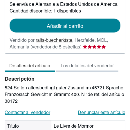
Se envía de Alemania a Estados Unidos de America
información
sobre
Cantidad disponible: 1 disponibles
las
tarifas
de
Añadir al carrito
envío
Vendido por
ralfs-buecherkiste
,
Herzfelde, MOL,
Calificación
Alemania
(vendedor de 5 estrellas)
del
vendedor:
Detalles del artículo
Los detalles del vendedor
5
de
Descripción
5
estrellas
524 Seiten altersbedingt guter Zustand mx45721 Sprache:
Französisch Gewicht in Gramm: 400.
N° de ref. del artículo
38172
Contactar al vendedor
Denunciar este artículo
Título
Le Livre de Mormon