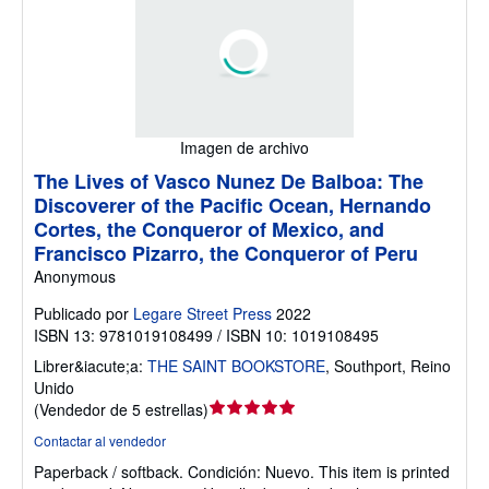
Imagen de archivo
The Lives of Vasco Nunez De Balboa: The
Discoverer of the Pacific Ocean, Hernando
Cortes, the Conqueror of Mexico, and
Francisco Pizarro, the Conqueror of Peru
Anonymous
Publicado por
Legare Street Press
2022
ISBN 13: 9781019108499 / ISBN 10: 1019108495
Librer&iacute;a:
THE SAINT BOOKSTORE
,
Southport, Reino
Unido
Calificación
(
Vendedor de 5 estrellas
)
del
Contactar al vendedor
vendedor:
Paperback / softback.
Condición: Nuevo.
This item is printed
5