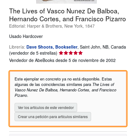
CERRAR
The Lives of Vasco Nunez De Balboa,
Hernando Cortes, and Francisco Pizarro
Editorial:
Harper & Brothers, New York, 1847
Usado
Hardcover
Librería:
Dave Shoots, Bookseller
,
Saint John, NB, Canada
Calificación
(vendedor de 5 estrellas)
del
Vendedor de AbeBooks desde 5 de noviembre de 2002
vendedor:
5
de
Este ejemplar en concreto ya no está disponible. Estas
5
algunas de las coincidencias similares para
The Lives of
estrellas
Vasco Nunez De Balboa, Hernando Cortes, and Francisco
Pizarro
.
Ver los artículos de este vendedor
Crear una petición para artículos similares