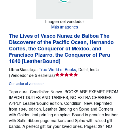
Imagen del vendedor
Más imágenes
The Lives of Vasco Nunez de Balboa The
Discoverer of the Pacific Ocean, Hernando
Cortes, the Conqueror of Mexico, and
Francisco Pizarro, the Conqueror of Peru
1840 [LeatherBound]
Librer&iacute;a:
True World of Books
,
Delhi, India
Calificación
(
Vendedor de 5 estrellas
)
del
Contactar al vendedor
vendedor:
Tapa dura.
Condición: Nuevo.
BOOKS ARE EXEMPT FROM
5
IMPORT DUTIES AND TARIFFS; NO EXTRA CHARGES
de
APPLY. LeatherBound edition. Condition: New. Reprinted
5
from 1840 edition. Leather Binding on Spine and Corners
estrellas
with Golden leaf printing on spine. Bound in genuine leather
with Satin ribbon page markers and Spine with raised gilt
bands. A perfect gift for your loved ones. Pages: 294 NO