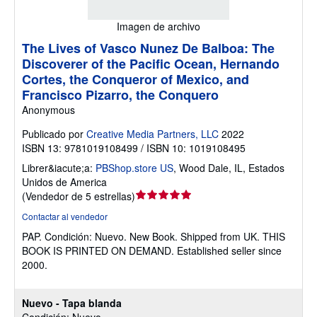
Imagen de archivo
The Lives of Vasco Nunez De Balboa: The
Discoverer of the Pacific Ocean, Hernando
Cortes, the Conqueror of Mexico, and
Francisco Pizarro, the Conquero
Anonymous
Publicado por
Creative Media Partners, LLC
2022
ISBN 13: 9781019108499 / ISBN 10: 1019108495
Librer&iacute;a:
PBShop.store US
,
Wood Dale, IL, Estados
Unidos de America
Calificación
(
Vendedor de 5 estrellas
)
del
Contactar al vendedor
vendedor:
PAP.
Condición: Nuevo.
New Book. Shipped from UK. THIS
5
BOOK IS PRINTED ON DEMAND. Established seller since
de
2000.
5
estrellas
Nuevo - Tapa blanda