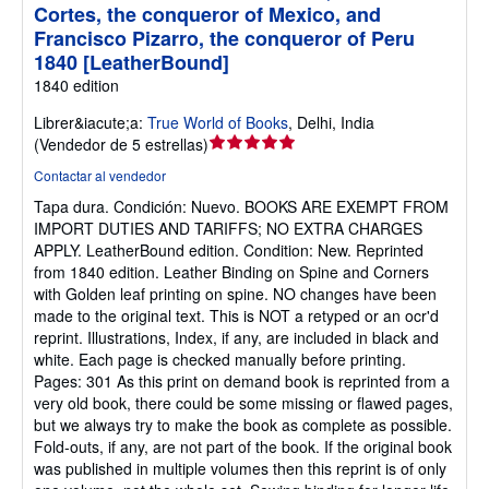
Cortes, the conqueror of Mexico, and
Francisco Pizarro, the conqueror of Peru
1840 [LeatherBound]
1840 edition
Librer&iacute;a:
True World of Books
,
Delhi, India
Calificación
(
Vendedor de 5 estrellas
)
del
Contactar al vendedor
vendedor:
Tapa dura.
Condición: Nuevo.
BOOKS ARE EXEMPT FROM
5
IMPORT DUTIES AND TARIFFS; NO EXTRA CHARGES
de
APPLY. LeatherBound edition. Condition: New. Reprinted
5
from 1840 edition. Leather Binding on Spine and Corners
estrellas
with Golden leaf printing on spine. NO changes have been
made to the original text. This is NOT a retyped or an ocr'd
reprint. Illustrations, Index, if any, are included in black and
white. Each page is checked manually before printing.
Pages: 301 As this print on demand book is reprinted from a
very old book, there could be some missing or flawed pages,
but we always try to make the book as complete as possible.
Fold-outs, if any, are not part of the book. If the original book
was published in multiple volumes then this reprint is of only