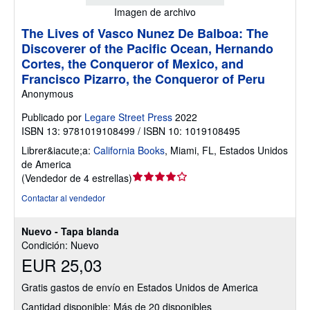
Imagen de archivo
The Lives of Vasco Nunez De Balboa: The
Discoverer of the Pacific Ocean, Hernando
Cortes, the Conqueror of Mexico, and
Francisco Pizarro, the Conqueror of Peru
Anonymous
Publicado por
Legare Street Press
2022
ISBN 13: 9781019108499 / ISBN 10: 1019108495
Librer&iacute;a:
California Books
,
Miami, FL, Estados Unidos
de America
Calificación
(
Vendedor de 4 estrellas
)
del
Contactar al vendedor
vendedor:
4
Nuevo - Tapa blanda
de
Condición: Nuevo
5
EUR 25,03
estrellas
Gratis gastos de envío en Estados Unidos de America
Cantidad disponible: Más de 20 disponibles