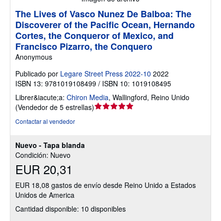
The Lives of Vasco Nunez De Balboa: The
Discoverer of the Pacific Ocean, Hernando
Cortes, the Conqueror of Mexico, and
Francisco Pizarro, the Conquero
Anonymous
Publicado por
Legare Street Press 2022-10
2022
ISBN 13: 9781019108499 / ISBN 10: 1019108495
Librer&iacute;a:
Chiron Media
,
Wallingford, Reino Unido
Calificación
(
Vendedor de 5 estrellas
)
del
Contactar al vendedor
vendedor:
5
Nuevo - Tapa blanda
de
Condición: Nuevo
5
EUR 20,31
estrellas
EUR 18,08 gastos de envío desde Reino Unido a Estados
Unidos de America
Cantidad disponible: 10 disponibles