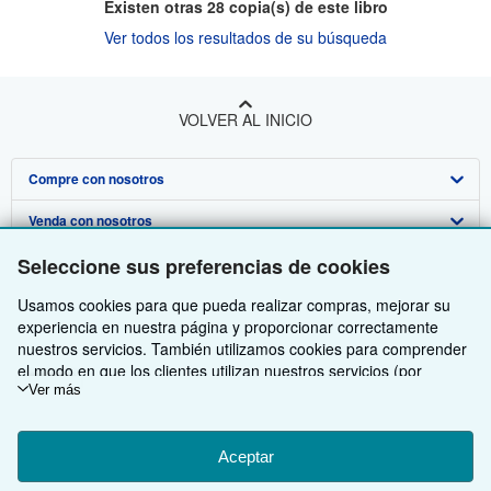
Existen otras
28
copia(s) de este libro
Ver todos los resultados de su búsqueda
VOLVER AL INICIO
Compre con nosotros
Venda con nosotros
Búsqueda avanzada
Seleccione sus preferencias de cookies
Sobre nosotros
Colecciones
Comenzar a vender
Usamos cookies para que pueda realizar compras, mejorar su
Obtener Ayuda
Mi cuenta
Únase a nuestro programa de afiliados
Sobre IberLibro
experiencia en nuestra página y proporcionar correctamente
Otras compañías de AbeBooks
Mis pedidos
Recomiende un vendedor
Medios
Preguntas frecuentes y guías
nuestros servicios. También utilizamos cookies para comprender
el modo en que los clientes utilizan nuestros servicios (por
Siga a IberLibro
Ver carrito
Empleo
Atención al Cliente
AbeBooks.com
ejemplo, midiendo las visitas al sitio) y así poder realizar mejoras.
Ver más
Si está de acuerdo, también utilizaremos cookies de terceros
Política de Privacidad
AbeBooks.co.uk
para mostrar contenido relevante en los anuncios y medir el
rendimiento de los mismos. Elija Rechazar si noestá de acuerdo
Aceptar
Preferencias de cookies
AbeBooks.de
o Personalizar para obtener más información. Puede cambiar sus