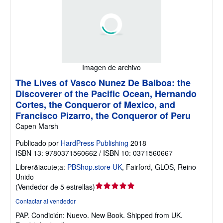
Imagen de archivo
The Lives of Vasco Nunez De Balboa: the
Discoverer of the Pacific Ocean, Hernando
Cortes, the Conqueror of Mexico, and
Francisco Pizarro, the Conqueror of Peru
Capen Marsh
Publicado por
HardPress Publishing
2018
ISBN 13: 9780371560662 / ISBN 10: 0371560667
Librer&iacute;a:
PBShop.store UK
,
Fairford, GLOS, Reino
Unido
Calificación
(
Vendedor de 5 estrellas
)
del
Contactar al vendedor
vendedor:
PAP.
Condición: Nuevo.
New Book. Shipped from UK.
5