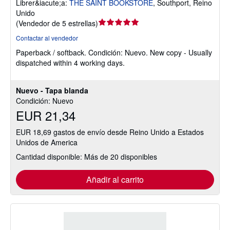
Librer&iacute;a:
THE SAINT BOOKSTORE
,
Southport, Reino
Unido
Calificación
(
Vendedor de 5 estrellas
)
del
Contactar al vendedor
vendedor:
Paperback / softback.
Condición: Nuevo.
New copy - Usually
5
dispatched within 4 working days.
de
5
estrellas
Nuevo - Tapa blanda
Condición: Nuevo
EUR 21,34
EUR 18,69 gastos de envío desde Reino Unido a Estados
Unidos de America
Cantidad disponible: Más de 20 disponibles
Añadir al carrito