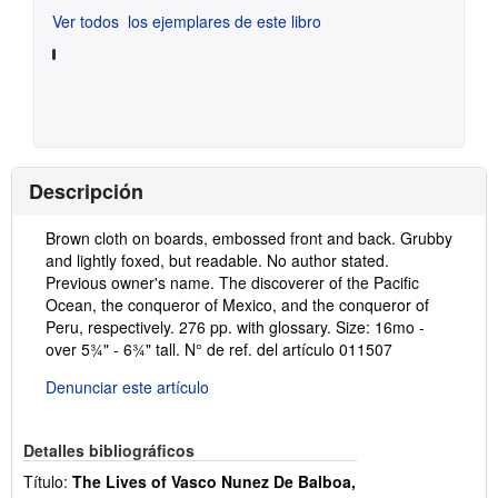
Ver todos
los ejemplares de este libro
Descripción
Descripción:
Brown cloth on boards, embossed front and back. Grubby
and lightly foxed, but readable. No author stated.
Previous owner's name. The discoverer of the Pacific
Ocean, the conqueror of Mexico, and the conqueror of
Peru, respectively. 276 pp. with glossary. Size: 16mo -
over 5¾" - 6¾" tall.
N° de ref. del artículo 011507
Denunciar este artículo
Detalles bibliográficos
Título:
The Lives of Vasco Nunez De Balboa,