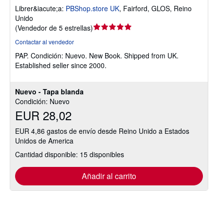
Librer&iacute;a:
PBShop.store UK
,
Fairford, GLOS, Reino
Unido
Calificación
(
Vendedor de 5 estrellas
)
del
Contactar al vendedor
vendedor:
PAP.
Condición: Nuevo.
New Book. Shipped from UK.
5
Established seller since 2000.
de
5
estrellas
Nuevo - Tapa blanda
Condición: Nuevo
EUR 28,02
EUR 4,86 gastos de envío desde Reino Unido a Estados
Unidos de America
Cantidad disponible: 15 disponibles
Añadir al carrito