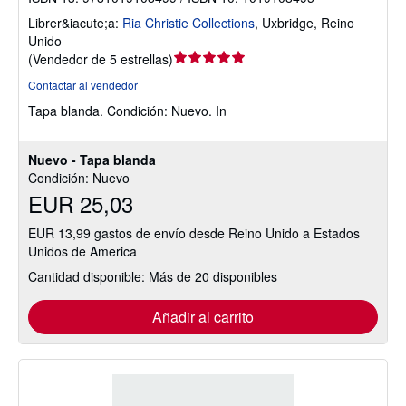
Librer&iacute;a:
Ria Christie Collections
,
Uxbridge, Reino
Unido
Calificación
(
Vendedor de 5 estrellas
)
del
Contactar al vendedor
vendedor:
Tapa blanda.
Condición: Nuevo.
In
5
de
5
Nuevo - Tapa blanda
estrellas
Condición: Nuevo
EUR 25,03
EUR 13,99 gastos de envío desde Reino Unido a Estados
Unidos de America
Cantidad disponible: Más de 20 disponibles
Añadir al carrito