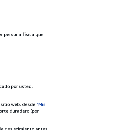
er persona física que
icado por usted,
 sitio web, desde
"Mis
orte duradero (por
 de desistimiento antes