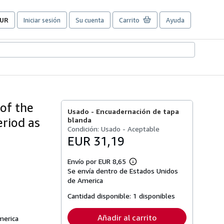
UR
Iniciar sesión
Su cuenta
Carrito
Ayuda
referencias
e
ompra
el
itio.
 of the
Usado -
Encuadernación de tapa
eriod as
blanda
Condición: Usado - Aceptable
EUR 31,19
Envío por EUR 8,65
Más
Se envía dentro de Estados Unidos
información
sobre
de America
las
tarifas
Cantidad disponible:
1 disponibles
de
envío
Añadir al carrito
merica