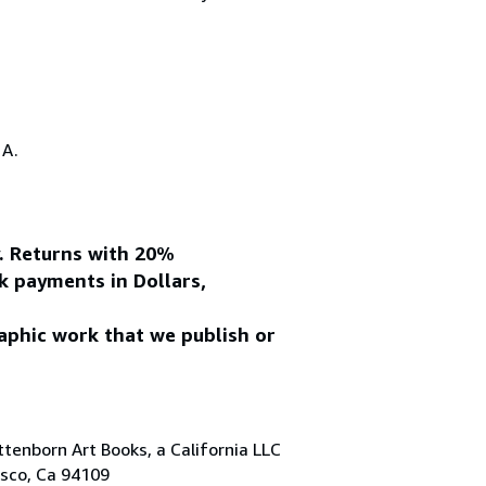
.A.
y. Returns with 20%
k payments in Dollars,
aphic work that we publish or
tenborn Art Books, a California LLC
isco, Ca 94109