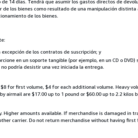
 de 14 días. Tendrá que asumir los gastos directos de devolu
r de los bienes como resultado de una manipulación distinta 
ncionamiento de los bienes.
te:
a excepción de los contratos de suscripción; y
rcione en un soporte tangible (por ejemplo, en un CD o DVD) si
o podría desistir una vez iniciada la entrega.
$8 for first volume, $4 for each additional volume. Heavy vo
 airmail are $17.00 up to 1 pound or $60.00 up to 2.2 kilos by 
y. Higher amounts available. If merchandise is damaged in t
other carrier. Do not return merchandise without having first 