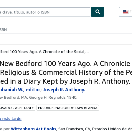
E
P
d
c
ionismo
Vendedores
Comenzar a vender
d
s
ford 100 Years Ago. A Chronicle of the Social, ...
n New Bedford 100 Years Ago. A Chronicle
, Religious & Commercial History of the P
ed in a Diary Kept by Joseph R. Anthony.
phaniah W., editor
;
Joseph R. Anthony.
w Bedford: MA, George H. Reynolds 1940.
 USADO - ACEPTABLE
ENCUADERNACIÓN DE TAPA BLANDA
a más tarde
o por
Wittenborn Art Books
,
San Francisco, CA, Estados Unidos de A