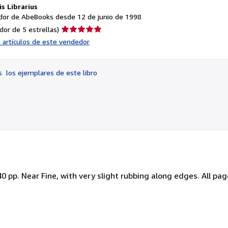
s Librarius
or de AbeBooks desde 12 de junio de 1998
Calificación
dor de 5 estrellas)
del
s artículos de este vendedor
vendedor:
5
de
os
los ejemplares de este libro
5
estrellas
40 pp. Near Fine, with very slight rubbing along edges. All pag