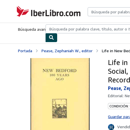
Pasar al contenido principal
IberLibro.com
Búsqueda avanzada
Colecciones
Libros antiguos
Arte y colecc
Portada
Pease, Zephaniah W., editor
Life in New Bed
Life i
Social
Record
Pease, Ze
Editorial:
Ne
CONDICIÓN:
Guardar par
Vendid