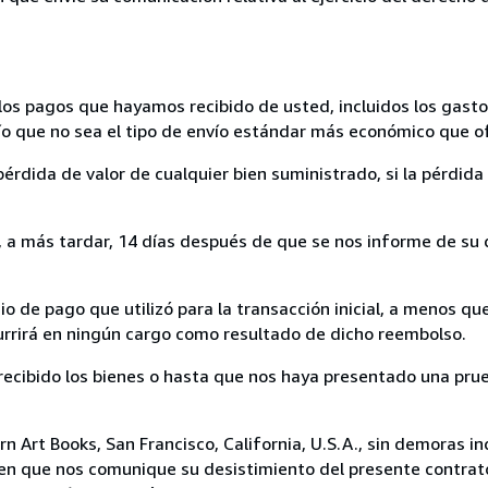
los pagos que hayamos recibido de usted, incluidos los gasto
nvío que no sea el tipo de envío estándar más económico que 
rdida de valor de cualquier bien suministrado, si la pérdida 
a más tardar, 14 días después de que se nos informe de su d
 de pago que utilizó para la transacción inicial, a menos q
currirá en ningún cargo como resultado de dicho reembolso.
cibido los bienes o hasta que nos haya presentado una prue
n Art Books, San Francisco, California, U.S.A., sin demoras in
 en que nos comunique su desistimiento del presente contrato