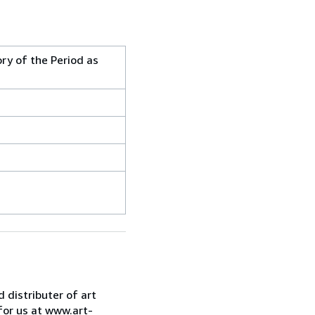
ry of the Period as
d distributer of art
for us at www.art-