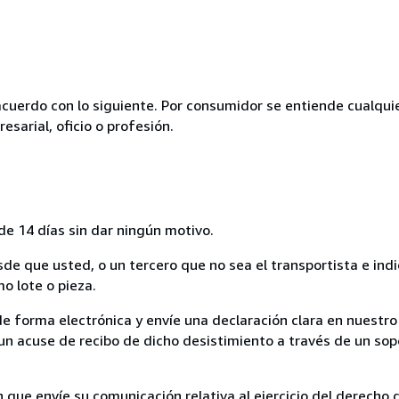
acuerdo con lo siguiente. Por consumidor se entiende cualqui
esarial, oficio o profesión.
de 14 días sin dar ningún motivo.
sde que usted, o un tercero que no sea el transportista e ind
mo lote o pieza.
de forma electrónica y envíe una declaración clara en nuestro
un acuse de recibo de dicho desistimiento a través de un sop
n que envíe su comunicación relativa al ejercicio del derecho