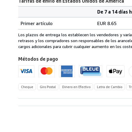
Tarifas de envío en Estados Unidos de America
De 7 a 14 días 
Cantidad
Tarifas
del
Primer artículo
EUR 8.65
pedido
de
envío
Los plazos de entrega los establecen los vendedores y varían
en
retrasos y los compradores son responsables de los arancel
Estados
cargos adicionales para cubrir cualquier aumento en los coste
Unidos
Métodos de pago
de
America
Cheque
Giro Postal
Dinero en Efectivo
Letra de Cambio
Tr