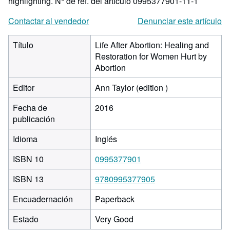
highlighting.
N° de ref. del artículo 0995377901-11-1
Contactar al vendedor
Denunciar este artículo
Título
Life After Abortion: Healing and
Restoration for Women Hurt by
Abortion
Editor
Ann Taylor (edition )
Fecha de
2016
publicación
Idioma
Inglés
ISBN 10
0995377901
ISBN 13
9780995377905
Encuadernación
Paperback
Estado
Very Good