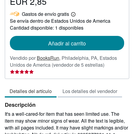
EUR 2,85
Precio
EUR
Gastos de envío gratis
2,85
Más
Se envía dentro de Estados Unidos de America
información
sobre
Cantidad disponible: 1 disponibles
las
tarifas
de
Añadir al carrito
envío
Vendido por
BooksRun
,
Philadelphia, PA, Estados
Calificación
Unidos de America
(vendedor de 5 estrellas)
del
vendedor:
5
Detalles del artículo
Los detalles del vendedor
de
5
Descripción
estrellas
It's a well-cared-for item that has seen limited use. The
item may show minor signs of wear. All the text is legible,
with all pages included. It may have slight markings and/or