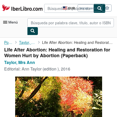
Pasar al contenido principal
IberLibro.com
EUR
Iniciar sesión
Preferencias
de
compra
Menú
del
sitio.
Mi cuenta
Portada
Taylor, Mrs Ann
Life After Abortion: Healing and Restoration for Women Hurt by ...
Life After Abortion: Healing and Restoration for
Consultar mis pedidos
Women Hurt by Abortion (Paperback)
Búsqueda avanzada
Taylor, Mrs Ann
Editorial:
Ann Taylor (edition ), 2016
Colecciones
Libros antiguos
Arte y coleccionismo
Vendedores
Comenzar a vender
Ayuda