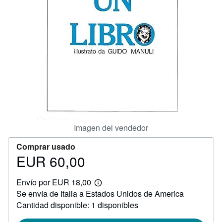
CERRAR
Imagen del vendedor
Comprar usado
EUR 60,00
Precio
EUR
Envío por EUR 18,00
60,00
Más
Se envía de Italia a Estados Unidos de America
información
sobre
Cantidad disponible: 1 disponibles
las
tarifas