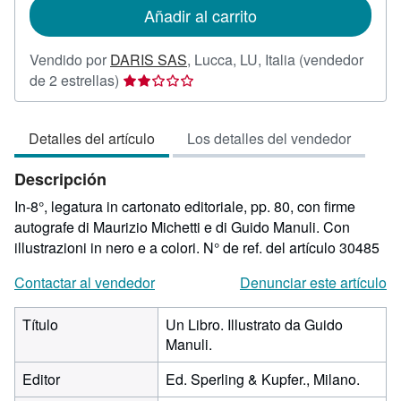
de
Añadir al carrito
envío
Vendido por
DARIS SAS
,
Lucca, LU, Italia
(vendedor
Calificación
de 2 estrellas)
del
vendedor:
Detalles del artículo
Los detalles del vendedor
2
de
Descripción
5
estrellas
In-8°, legatura in cartonato editoriale, pp. 80, con firme
autografe di Maurizio Michetti e di Guido Manuli. Con
illustrazioni in nero e a colori.
N° de ref. del artículo 30485
Contactar al vendedor
Denunciar este artículo
Título
Un Libro. Illustrato da Guido
Manuli.
Editor
Ed. Sperling & Kupfer., Milano.