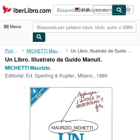
Pasar al contenido principal
IberLibro.com
EUR
Iniciar sesión
Preferencias
de
compra
Menú
del
sitio.
Mi cuenta
Portada
MICHETTI Maurizio.
Un Libro. Illustrato da Guido Manuli.
Un Libro. Illustrato da Guido Manuli.
Consultar mis pedidos
MICHETTI Maurizio.
Búsqueda avanzada
Editorial:
Ed. Sperling & Kupfer., Milano., 1980
Colecciones
Libros antiguos
Arte y coleccionismo
Vendedores
Comenzar a vender
Ayuda